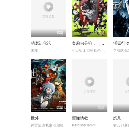
高清
高清
萌宠进化论
奥莉佛是狗，（天哪！！）这家伙电影版
斩毒行
未知
小田切让 池松壮亮 麻生久美子
李幼斌 张
高清
高清
世外
懵懂情欲
怒杀
钟雪莹 蔡晓童 张继聪
KarolineHamm