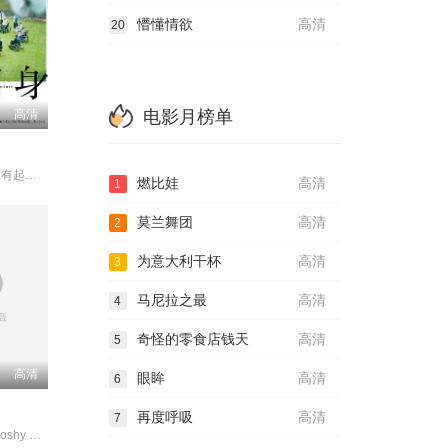
懵懂情欲
高清
20
电影月榜单
高清
染谷将太 北村有起哉 泷内公美
燃比娃
高清
1
莫兰舞团
高清
2
为意大利干杯
高清
3
马尼拉之最
高清
4
奇怪的零食店钱天
高清
5
高清
眼眸
高清
6
再度呼吸
高清
7
HannahRejiKoshy KaleshRamanand