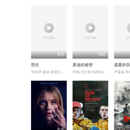
高清
高清
恩佐
麦迪的秘密
盛夏的
埃洛伊·波胡 皮耶尔弗兰切斯科
约翰·厄尔利 KipReynolds
尹淼淼 朱
高清
高清