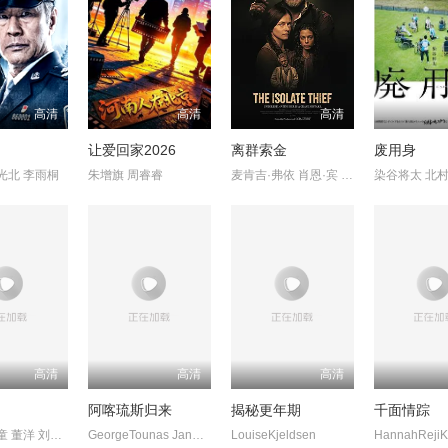
高清
高清
高清
动
让爱回家2026
离群索金
废用身
光北 李雨桐
朱增旗 周睿睿
麦肯吉·弗依 肖恩·宾 奥德娅·拉什
高清
高清
高清
阿喀琉斯归来
揭秘更年期
千面情踪
喻亢 张新童 董洋 刘珂君
GeorgeTounas JannisSky
LouiseKjeldsen