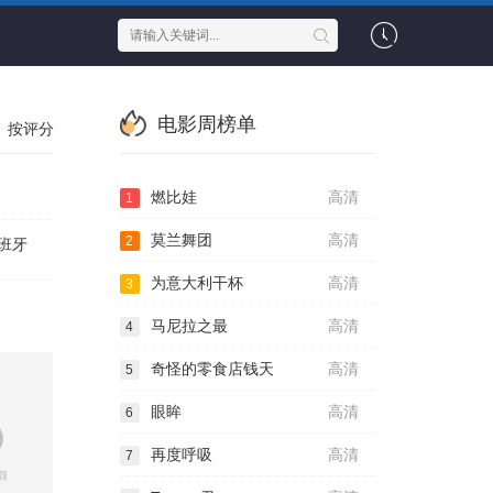
电影周榜单
按评分
燃比娃
高清
1
莫兰舞团
高清
2
班牙
为意大利干杯
高清
3
马尼拉之最
高清
4
奇怪的零食店钱天
高清
5
眼眸
高清
6
再度呼吸
高清
7