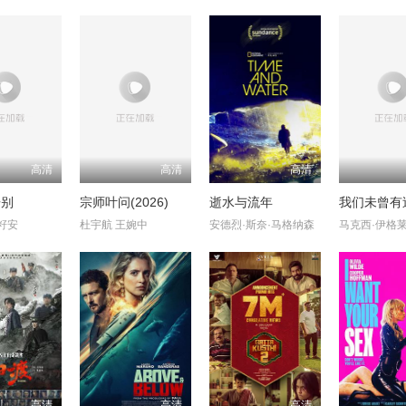
高清
高清
高清
告别
宗师叶问(2026)
逝水与流年
我们未曾有
籽安
杜宇航 王婉中
安德烈·斯奈·马格纳森
高清
高清
高清