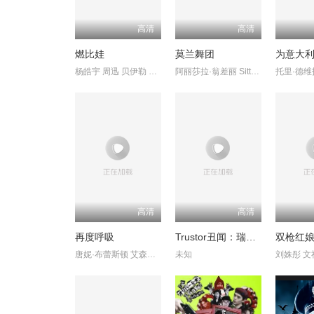
高清
高清
燃比娃
莫兰舞团
为意大
杨皓宇 周迅 贝伊勒 康春雷
阿丽莎拉·翁差丽 SitthiphonDisamoe
高清
高清
再度呼吸
Trustor丑闻：瑞典金融案内幕
双枪红
唐妮·布蕾斯顿 艾森斯·阿特金斯
未知