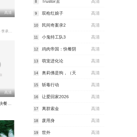
Trustor丑
高清
8
高清
双枪红娘子
高清
9
民间奇案录2
高清
10
申敏儿 金南熙 李承勇 金英雅
小鬼特工队3
高清
11
鸡肉帝国：快餐阴
高清
12
萌宠进化论
高清
13
奥莉佛是狗，（天
高清
14
斩毒行动
高清
15
高清
让爱回家2026
高清
16
鸡肉帝国：快餐阴谋
离群索金
高清
17
废用身
高清
18
世外
高清
19