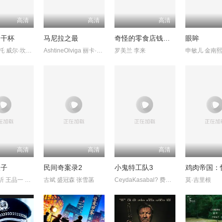
高清
高清
高清
利干杯
马尼拉之最
奇怪的零食店钱天堂
眼眸
托里·德维托 威尔·坎普 莉莉·奈特
AshtineOlviga 丽卡·佩拉莱约
罗美兰 李来
高清
高清
高清
娘子
民间奇案录2
小鬼特工队3
刘姝彤 文祈 王品一 谢宁
古斌 盛冠森 张雪菡
CeydaKasabal? 费拉特·阿尔拜伦
莫·吉里根