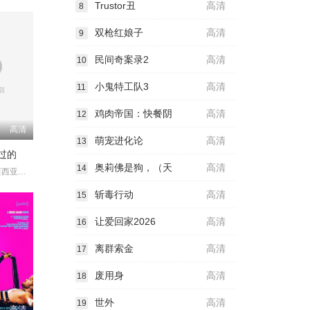
Trustor丑
高清
8
双枪红娘子
高清
9
民间奇案录2
高清
10
小鬼特工队3
高清
11
鸡肉帝国：快餐阴
高清
12
高清
萌宠进化论
高清
13
过的
奥莉佛是狗，（天
高清
14
马克西·伊格莱西亚斯 玛嘉丽达·科切罗
斩毒行动
高清
15
让爱回家2026
高清
16
离群索金
高清
17
废用身
高清
18
世外
高清
19
高清