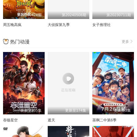
第20260424期
第20240508期
第20230711期
周五晚高疯
大侦探第九季
女子推理社
热门动漫
更多
更新至235集
更新至174集
更新至3集
吞噬星空
遮天
茶啊二中第6季