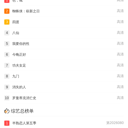
高清
1
色，戒
高清
2
蜘蛛侠：崭新之日
高清
3
四渡
高清
4
八仙
高清
5
我要你的性
高清
6
今晚正好
高清
7
功夫女足
高清
8
九门
高清
9
消失的人
高清
10
罗曼蒂克消亡史
综艺总榜单
第2026080
1
半熟恋人第五季