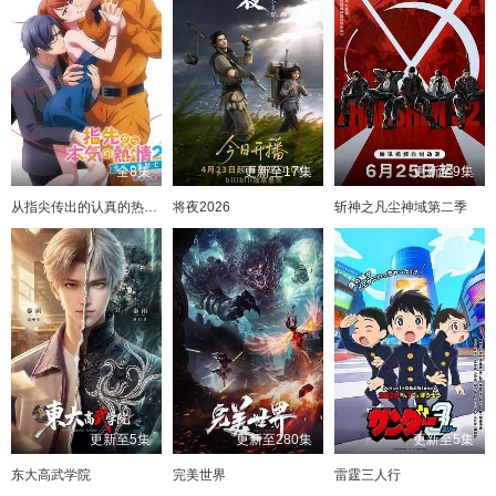
全8集
更新至17集
更新至9集
从指尖传出的认真的热情2-青梅竹马是消防员
将夜2026
斩神之凡尘神域第二季
更新至5集
更新至280集
更新至5集
东大高武学院
完美世界
雷霆三人行