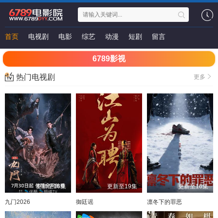
首页
电视剧
电影
综艺
动漫
短剧
留言
6789影视
热门电视剧
更多
更新至16集
更新至19集
更新至16集
九门2026
御廷谣
凛冬下的罪恶