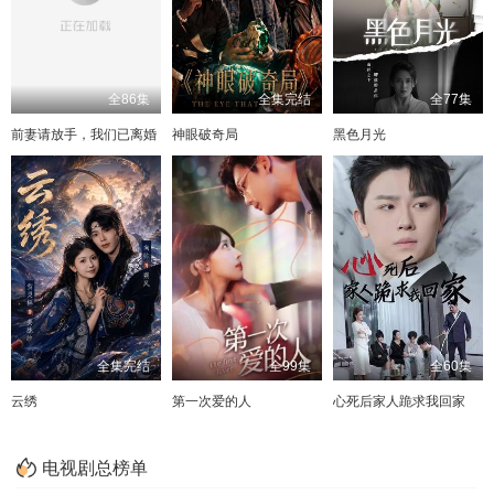
全86集
全集完结
全77集
前妻请放手，我们已离婚
神眼破奇局
黑色月光
全集完结
全99集
全60集
云绣
第一次爱的人
心死后家人跪求我回家
电视剧总榜单