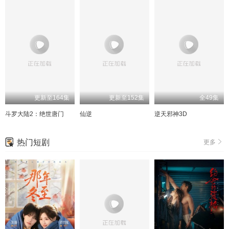
更新至164集
更新至152集
全49集
斗罗大陆2：绝世唐门
仙逆
逆天邪神3D
热门短剧
更多