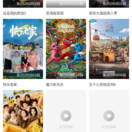
第20260803期
第20240224期
第20260805期
这是我的西游2
亚洲超星团
密室大逃脱第八季
第20260803期
第20260522期
第20260806期
快乐老家
魔力歌先生
五十公里桃花坞6