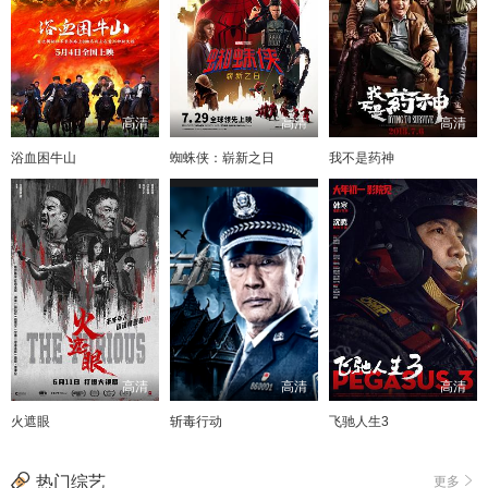
高清
高清
高清
浴血困牛山
蜘蛛侠：崭新之日
我不是药神
高清
高清
高清
火遮眼
斩毒行动
飞驰人生3
热门综艺
更多