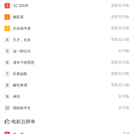
更新至16集
1
九门2026
更新至19集
2
御廷谣
更新至30集
3
兵自风中来
更新至14集
4
天才，女友
全33集
5
这一秒过火
更新至16集
6
凛冬下的罪恶
更新至18集
7
长夜如歌
更新至14集
8
幽宅奇谭
全50集
9
神话
全42集
10
我的前半生
电影总榜单