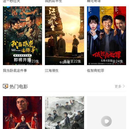
这一秒过火
我的前半生
幽宅奇谭
全23集
更新至22集
全24集
我当卧底这件事
江海潮生
低智商犯罪
热门电影
更多