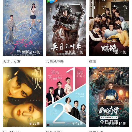
更新至14集
更新至30集
全36集
天才，女友
兵自风中来
棋魂
全33集
全42集
更新至14集