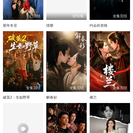
已完结
全92集
全集完结
那年冬至
情靡
约会的资格
全集完结
全集完结
全集完结
破茧2：生如野草
解春衫
楼兰