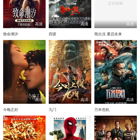
高清
高清
高清
致命潮汐
四渡
熊出没·重启未来
高清
高清
高清
今晚正好
九门
万米危机