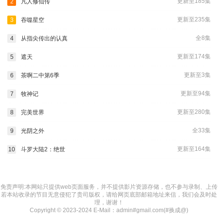
更新至185集
2
凡人修仙传
更新至235集
3
吞噬星空
全8集
4
从指尖传出的认真
更新至174集
5
遮天
更新至3集
6
茶啊二中第6季
更新至94集
7
牧神记
更新至280集
8
完美世界
全33集
9
光阴之外
更新至164集
10
斗罗大陆2：绝世
免责声明:本网站只提供web页面服务，并不提供影片资源存储，也不参与录制、上传
若本站收录的节目无意侵犯了贵司版权，请给网页底部邮箱地址来信，我们会及时处
理，谢谢！
Copyright © 2023-2024 E-Mail：admin#gmail.com(#换成@)