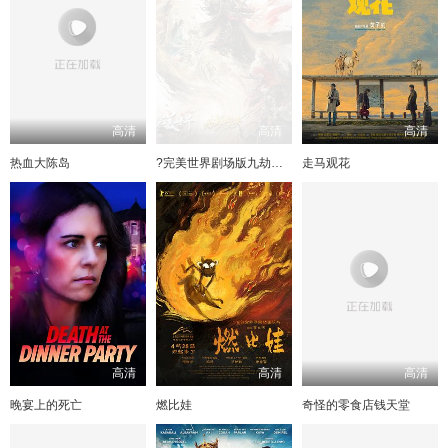
高清
高清
高清
热血大陈岛
?完美世界剧场版九劫焚天?
走马观花
高清
高清
高清
晚宴上的死亡
燃比娃
奇怪的零食店钱天堂