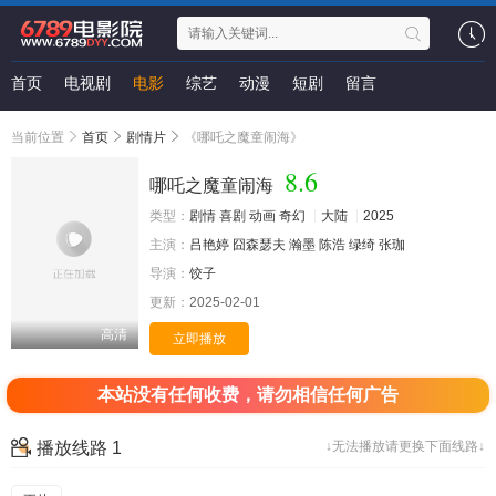
首页
电视剧
电影
综艺
动漫
短剧
留言
当前位置
首页
剧情片
《哪吒之魔童闹海》
8.6
哪吒之魔童闹海
类型：
剧情
喜剧
动画
奇幻
大陆
2025
主演：
吕艳婷
囧森瑟夫
瀚墨
陈浩
绿绮
张珈
导演：
饺子
更新：
2025-02-01
高清
立即播放
本站没有任何收费，请勿相信任何广告
播放线路 1
↓无法播放请更换下面线路↓