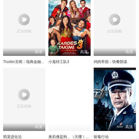
高清
高清
高清
Trustor丑闻：瑞典金融案内幕
小鬼特工队3
鸡肉帝国：快餐阴谋
高清
高清
高清
萌宠进化论
奥莉佛是狗，（天哪！！）这家伙电影版
斩毒行动