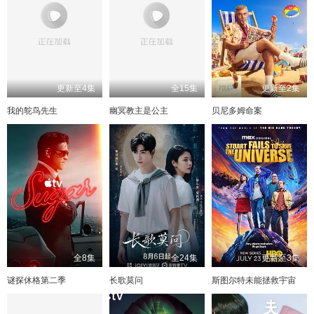
更新至4集
全15集
更新至2集
我的鸵鸟先生
幽冥教主是公主
贝尼多姆命案
全8集
全24集
更新至3集
谜探休格第二季
长歌莫问
斯图尔特未能拯救宇宙