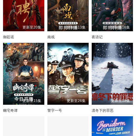
更新至20集
更新至13集
更新至16集
御廷谣
南戏
夜语记
更新至15集
更新至26集
更新至18集
幽宅奇谭
警字一号
凛冬下的罪恶