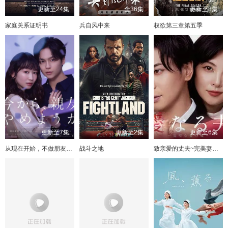
更新至24集
全36集
更新至8集
家庭关系证明书
兵自风中来
权欲第三章第五季
更新至7集
更新至2集
更新至6集
从现在开始，不做朋友了吧
战斗之地
致亲爱的丈夫~完美妻子的谎言~