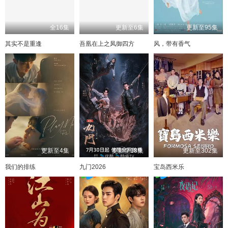
全16集
更新至6集
更新至95集
其实不是重逢
吾凰在上之凤御四方
风，带有香气
更新至4集
更新至18集
更新至302集
我们的排练
九门2026
宝岛西米乐