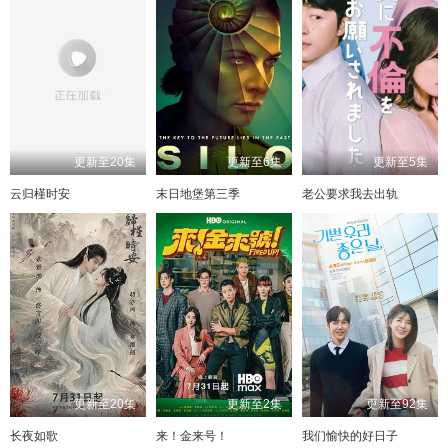
更新至20集
更新至6集
更新至5集
云归槿时安
末日地堡第三季
老公要求我去出轨
更新至20集
更新至2集
更新至92集
长夜如歌
来！金来号！
我们愉快的好日子