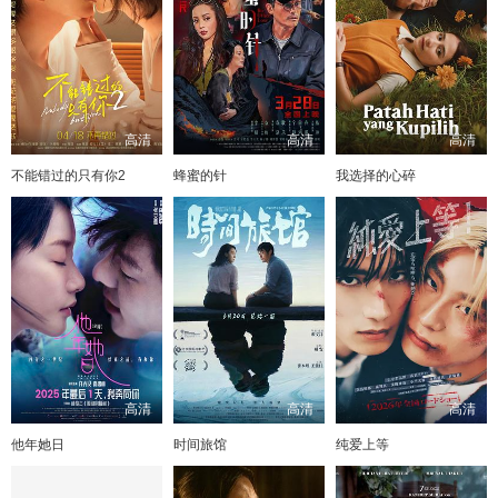
高清
高清
高清
不能错过的只有你2
蜂蜜的针
我选择的心碎
高清
高清
高清
他年她日
时间旅馆
纯爱上等