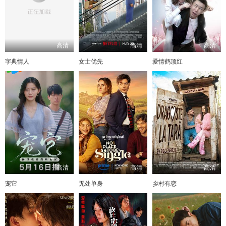
高清
高清
高清
字典情人
女士优先
爱情鹤顶红
高清
高清
高清
宠它
无处单身
乡村有恋