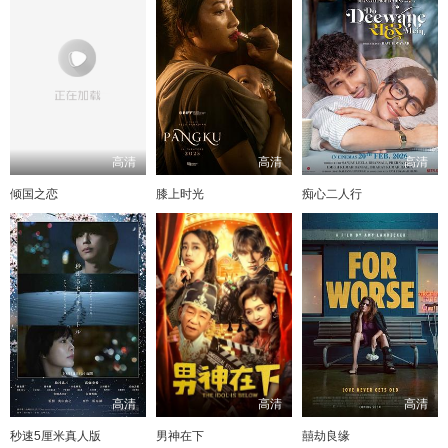
高清
高清
高清
倾国之恋
膝上时光
痴心二人行
高清
高清
高清
秒速5厘米真人版
男神在下
囍劫良缘