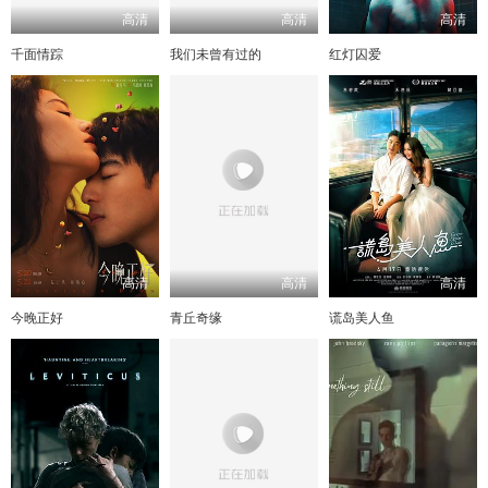
高清
高清
高清
千面情踪
我们未曾有过的
红灯囚爱
高清
高清
高清
今晚正好
青丘奇缘
谎岛美人鱼