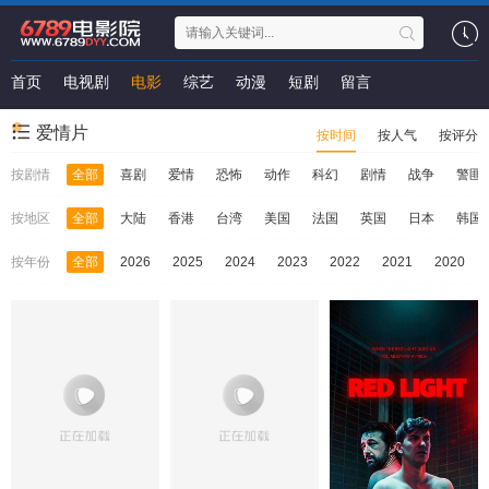
首页
电视剧
电影
综艺
动漫
短剧
留言
爱情片
按时间
按人气
按评分
按剧情
全部
喜剧
爱情
恐怖
动作
科幻
剧情
战争
警匪
按地区
全部
大陆
香港
台湾
美国
法国
英国
日本
韩国
按年份
全部
2026
2025
2024
2023
2022
2021
2020