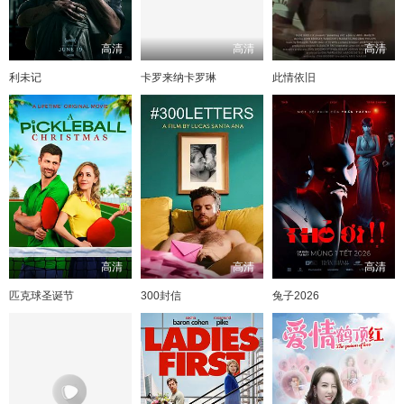
高清
高清
高清
利未记
卡罗来纳卡罗琳
此情依旧
高清
高清
高清
匹克球圣诞节
300封信
兔子2026