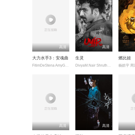
高清
高清
大力水手3：安魂曲
生灵
燃比娃
FitimDeStena AmyGibbons JackHyde史蒂芬·莫瑞
DivyaM.Nair ShruthyMenon 苏迪普 赛亚米·凯尔 罗尚·马修 维诺
高清
高清