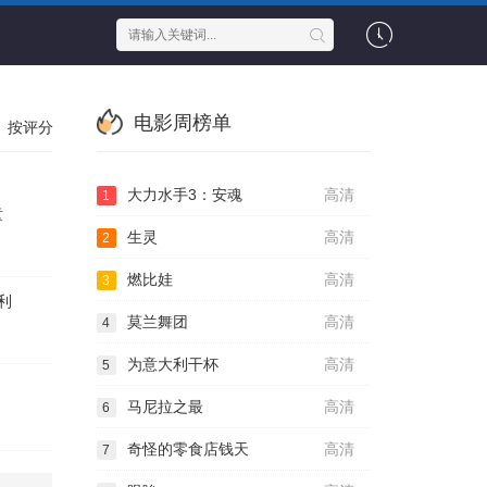
电影周榜单
按评分
大力水手3：安魂
高清
1
童
生灵
高清
2
燃比娃
高清
3
利
莫兰舞团
高清
4
为意大利干杯
高清
5
马尼拉之最
高清
6
奇怪的零食店钱天
高清
7