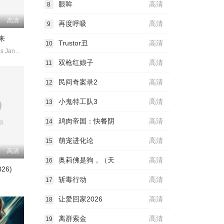
眼眸
高清
8
高清
再度呼吸
高清
9
来
Trustor丑
高清
10
GeorgeTounas JannisSky
双枪红娘子
高清
11
民间奇案录2
高清
12
小鬼特工队3
高清
13
鸡肉帝国：快餐阴
高清
14
萌宠进化论
高清
15
高清
奥莉佛是狗，（天
高清
16
26)
斩毒行动
高清
17
中
让爱回家2026
高清
18
离群索金
高清
19