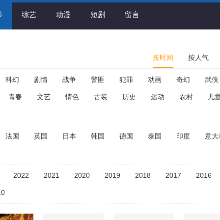
影
综艺
动漫
短剧
留言
按时间
按人气
科幻
剧情
战争
警匪
犯罪
动画
奇幻
武侠
青春
文艺
情色
古装
历史
运动
农村
儿
法国
英国
日本
韩国
德国
泰国
印度
意大
2022
2021
2020
2019
2018
2017
2016
10