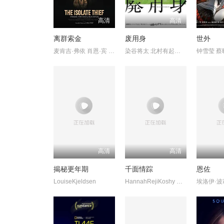
高清
高清
离群索金
废用身
世外
麦肯吉·弗依 肖恩·宾 奥德娅·拉什
染谷将太 北村有起哉 泷内公美
钟雪莹 蔡
高清
高清
揭秘更年期
千面情踪
恩佐
LouiseKjeldsen
HannahRejiKoshy KaleshRamanand