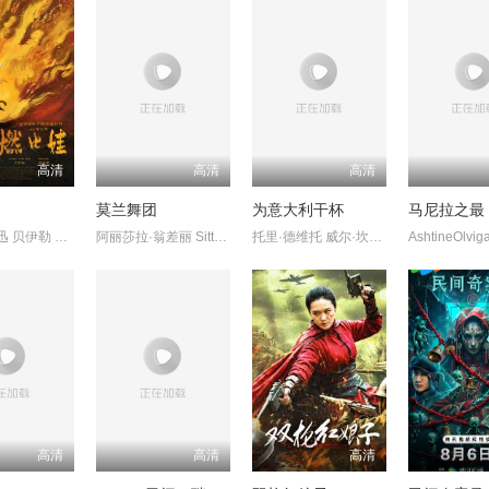
高清
高清
高清
莫兰舞团
为意大利干杯
马尼拉之最
杨皓宇 周迅 贝伊勒 康春雷
阿丽莎拉·翁差丽 SitthiphonDisamoe
托里·德维托 威尔·坎普 莉莉·奈特
高清
高清
高清