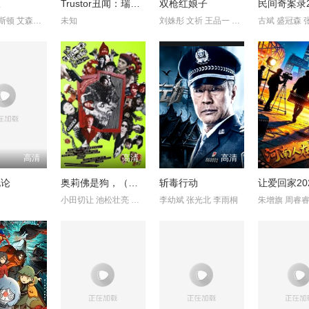
吸
Trustor丑闻：瑞典金融案内幕
双枪红娘子
民间奇案录
唐妮·布蕾斯顿 艾森斯·阿特金斯
未知
刘姝彤 文祈 王品一 谢宁
古斌 盛冠森 
高清
高清
高清
化论
奥莉佛是狗，（天哪！！）这家伙电影版
斩毒行动
让爱回家20
小田切让 池松壮亮 麻生久美子
李幼斌 张光北 李雨桐
朱增旗 周睿