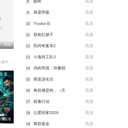
眼眸
高清
8
再度呼吸
高清
9
Trustor丑
高清
10
双枪红娘子
高清
11
高清
民间奇案录2
高清
12
小鬼特工队3
高清
13
AshtineOlviga 丽卡·佩拉莱约
鸡肉帝国：快餐阴
高清
14
萌宠进化论
高清
15
奥莉佛是狗，（天
高清
16
斩毒行动
高清
17
让爱回家2026
高清
18
高清
离群索金
高清
19