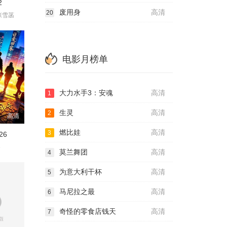
2
废用身
高清
20
张雪菡
电影月榜单
大力水手3：安魂
高清
1
生灵
高清
2
高清
燃比娃
高清
3
26
睿
莫兰舞团
高清
4
为意大利干杯
高清
5
马尼拉之最
高清
6
奇怪的零食店钱天
高清
7