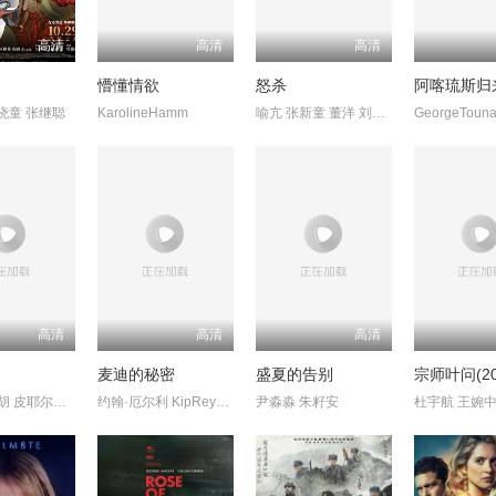
高清
高清
高清
懵懂情欲
怒杀
阿喀琉斯归
晓童 张继聪
KarolineHamm
喻亢 张新童 董洋 刘珂君
高清
高清
高清
麦迪的秘密
盛夏的告别
宗师叶问(20
埃洛伊·波胡 皮耶尔弗兰切斯科
约翰·厄尔利 KipReynolds
尹淼淼 朱籽安
杜宇航 王婉