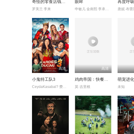
奇怪的零食店钱天堂
眼眸
再度呼
罗美兰 李来
申敏儿 金南熙 李承勇 金英雅
高清
高清
小鬼特工队3
鸡肉帝国：快餐阴谋
萌宠进
CeydaKasabal? 费拉特·阿尔拜伦
莫·吉里根
未知