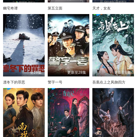
幽宅奇谭
第五立面
天才，女友
全26集
更新至28集
更新至8集
凛冬下的罪恶
警字一号
吾凰在上之凤御四方