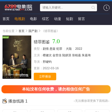
首页
电视剧
电影
综艺
动漫
短剧
留言
当前位置
首页
国产剧
《猎罪图鉴》
7.0
猎罪图鉴
类型：
剧情
悬疑
犯罪
大陆
2022
主演：
檀健次
金世佳
陆妍淇
张柏嘉
朱嘉琦
导演：
邢键钧
更新：
2022-03-16
全20集
立即播放
本站没有任何收费，请勿相信任何广告
播放线路 1
↓无法播放请更换下面线路↓