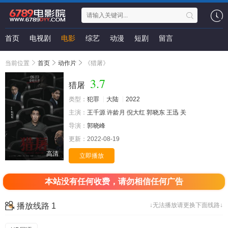
首页
电视剧
电影
综艺
动漫
短剧
留言
当前位置
首页
动作片
《猎屠》
3.7
猎屠
类型：
犯罪
大陆
2022
主演：
王千源
许龄月
倪大红
郭晓东
王迅
关
导演：
郭晓峰
更新：
2022-08-19
高清
立即播放
本站没有任何收费，请勿相信任何广告
播放线路 1
↓无法播放请更换下面线路↓