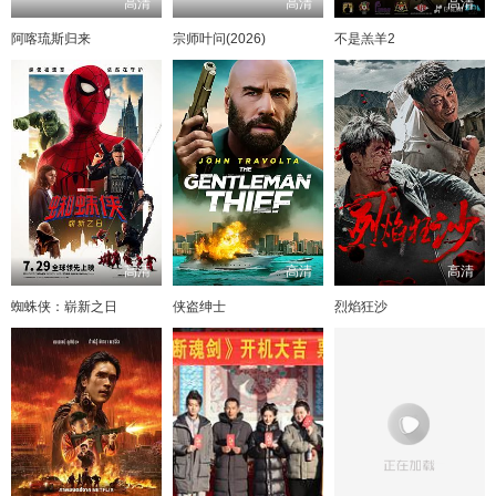
高清
高清
高清
阿喀琉斯归来
宗师叶问(2026)
不是羔羊2
高清
高清
高清
蜘蛛侠：崭新之日
侠盗绅士
烈焰狂沙