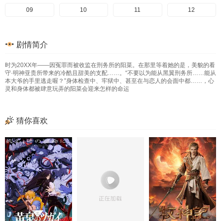
09
10
11
12
剧情简介
时为20XX年——因冤罪而被收监在刑务所的阳菜。在那里等着她的是，美貌的看
守·明神亚贵所带来的冷酷且甜美的支配……。“不要以为能从黑翼刑务所……能从
本大爷的手里逃走喔？”身体检查中、牢狱中、甚至在与恋人的会面中都……，心
灵和身体都被肆意玩弄的阳菜会迎来怎样的命运
猜你喜欢