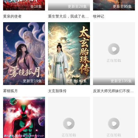
全18集
更新至28集
更新至95集
黄泉的使者
重生警犬后，我成了名侦探
牧神记
更新至19集
更新至193集
更新至135集
雾镜狐月
太玄胎珠传
反派大师兄师妹们不按套路出牌