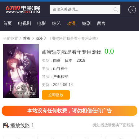
首页
电视剧
电影
综艺
动漫
短剧
留言
当前位置
首页
动漫
《甜蜜惩罚我是看守专用宠物》
0.0
甜蜜惩罚我是看守专用宠物
类型：
肉番
日本
2018
主演：
山谷祥生
导演：
户田和裕
更新：
2024-06-14
全12集
立即播放
本站没有任何收费，请勿相信任何广告
播放线路 1
↓无法播放请更换下面线路↓