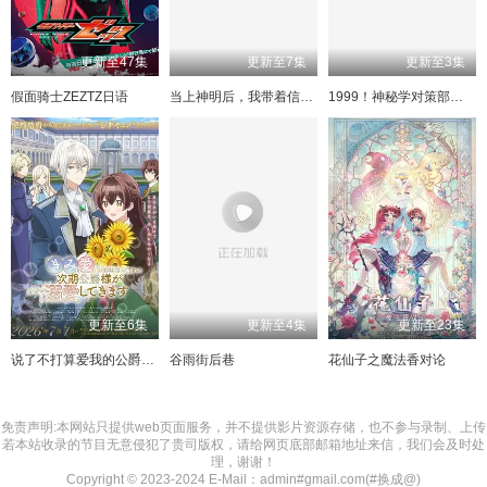
更新至47集
更新至7集
更新至3集
假面骑士ZEZTZ日语
当上神明后，我带着信徒干翻了废土
1999！神秘学对策部中配版
更新至6集
更新至4集
更新至23集
说了不打算爱我的公爵继承人不知为何对我宠爱有加
谷雨街后巷
花仙子之魔法香对论
免责声明:本网站只提供web页面服务，并不提供影片资源存储，也不参与录制、上传
若本站收录的节目无意侵犯了贵司版权，请给网页底部邮箱地址来信，我们会及时处
理，谢谢！
Copyright © 2023-2024 E-Mail：admin#gmail.com(#换成@)