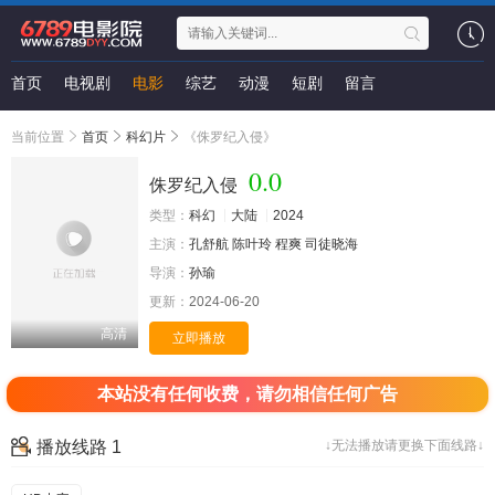
首页
电视剧
电影
综艺
动漫
短剧
留言
当前位置
首页
科幻片
《侏罗纪入侵》
0.0
侏罗纪入侵
类型：
科幻
大陆
2024
主演：
孔舒航
陈叶玲
程爽
司徒晓海
导演：
孙瑜
更新：
2024-06-20
高清
立即播放
本站没有任何收费，请勿相信任何广告
播放线路 1
↓无法播放请更换下面线路↓