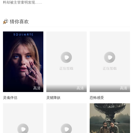
料却被主管童明发现……
猜你喜欢
高清
高清
高清
灵魂伴侣
灵猪降妖
恐怖感受