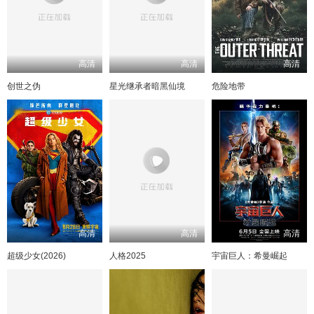
高清
高清
高清
创世之伪
星光继承者暗黑仙境
危险地带
高清
高清
高清
超级少女(2026)
人格2025
宇宙巨人：希曼崛起