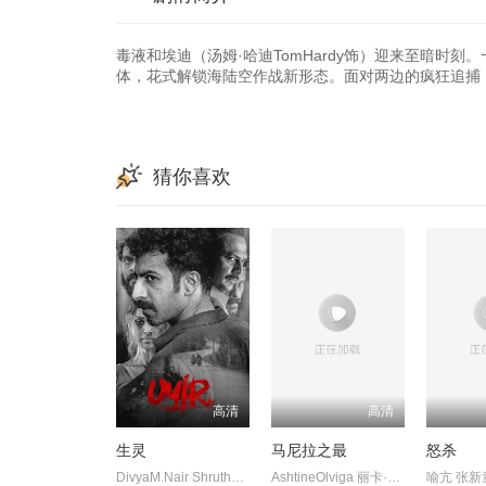
毒液和埃迪（汤姆·哈迪TomHardy饰）迎来至暗时
体，花式解锁海陆空作战新形态。面对两边的疯狂追捕
猜你喜欢
高清
高清
生灵
马尼拉之最
怒杀
DivyaM.Nair ShruthyMenon 苏迪普 赛亚米·凯尔 罗尚·马修 维诺
AshtineOlviga 丽卡·佩拉莱约