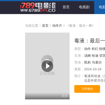
首页
电视剧
电
当前位置
首页
动作片
《毒液：最后一舞》
毒液：最后
类型：
动作
科幻
惊
主演：
汤姆·哈迪
切
导演：
凯莉·马塞尔
更新：
2024-10-24
简介：
毒液和埃迪（
边是外星共生
立即播放
高清