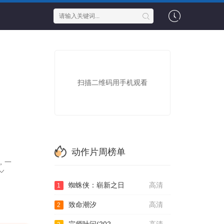
扫描二维码用手机观看
动作片周榜单
，一
蜘蛛侠：崭新之日
高清
1
致命潮汐
高清
2