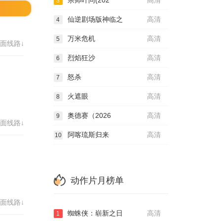
宗师叶问(202
高清
3
仙逆剧场版神临之
高清
4
万米危机
高清
5
面线路↓
烈焰狂沙
高清
6
怒杀
高清
7
火遮眼
高清
8
奥德赛（2026
高清
9
面线路↓
阿喀琉斯归来
高清
10
动作片月榜单
面线路↓
蜘蛛侠：崭新之日
高清
1