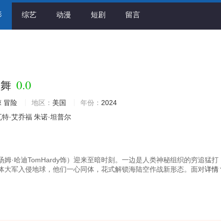
影
综艺
动漫
短剧
留言
0.0
一舞
悚
冒险
地区：
美国
年份：
2024
瓦特·艾乔福
朱诺·坦普尔
汤姆·哈迪TomHardy饰）迎来至暗时刻。一边是人类神秘组织的穷追猛打
体大军入侵地球，他们一心同体，花式解锁海陆空作战新形态。面对
详情