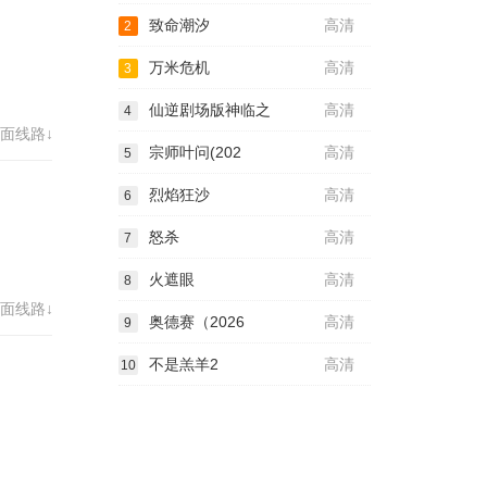
致命潮汐
高清
2
万米危机
高清
3
仙逆剧场版神临之
高清
4
面线路↓
宗师叶问(202
高清
5
烈焰狂沙
高清
6
怒杀
高清
7
火遮眼
高清
8
面线路↓
奥德赛（2026
高清
9
不是羔羊2
高清
10