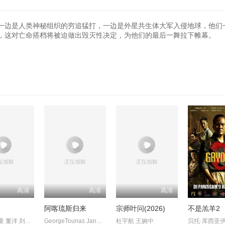
刻。一边是人类神秘组织的穷追猛打，一边是外星共生体大军入侵地球，他们
，这对亡命搭档将被迫做出毁灭性决定，为他们的最后一舞拉下帷幕。
高清
高清
高清
阿喀琉斯归来
宗师叶问(2026)
不是羔羊2
喻亢 张新童 董洋 刘珂君
GeorgeTounas JannisSky
杜宇航 王婉中