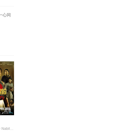
一心同
高清
贝托·库西亚伊 NabilaHuda