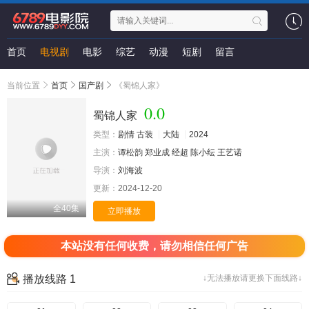
首页
电视剧
电影
综艺
动漫
短剧
留言
当前位置
首页
国产剧
《蜀锦人家》
0.0
蜀锦人家
类型：
剧情
古装
大陆
2024
主演：
谭松韵
郑业成
经超
陈小纭
王艺诺
导演：
刘海波
更新：
2024-12-20
全40集
立即播放
本站没有任何收费，请勿相信任何广告
播放线路 1
↓无法播放请更换下面线路↓