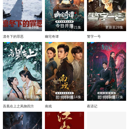
全26集
全21集
更新至28集
凛冬下的罪恶
幽宅奇谭
警字一号
更新至8集
更新至14集
更新至17集
吾凰在上之凤御四方
南戏
夜语记