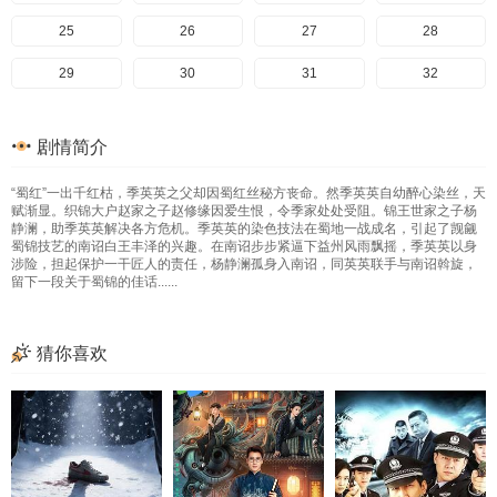
25
26
27
28
29
30
31
32
33
34
35
36
剧情简介
37
“蜀红”一出千红枯，季英英之父却因蜀红丝秘方丧命。然季英英自幼醉心染丝，天
赋渐显。织锦大户赵家之子赵修缘因爱生恨，令季家处处受阻。锦王世家之子杨
静澜，助季英英解决各方危机。季英英的染色技法在蜀地一战成名，引起了觊觎
蜀锦技艺的南诏白王丰泽的兴趣。在南诏步步紧逼下益州风雨飘摇，季英英以身
涉险，担起保护一干匠人的责任，杨静澜孤身入南诏，同英英联手与南诏斡旋，
留下一段关于蜀锦的佳话......
猜你喜欢