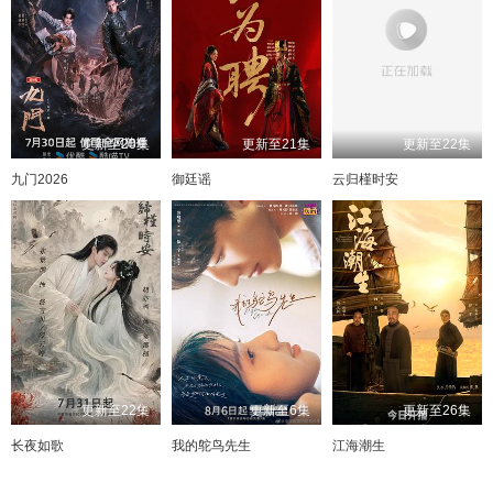
更新至20集
更新至21集
更新至22集
九门2026
御廷谣
云归槿时安
更新至22集
更新至6集
更新至26集
长夜如歌
我的鸵鸟先生
江海潮生