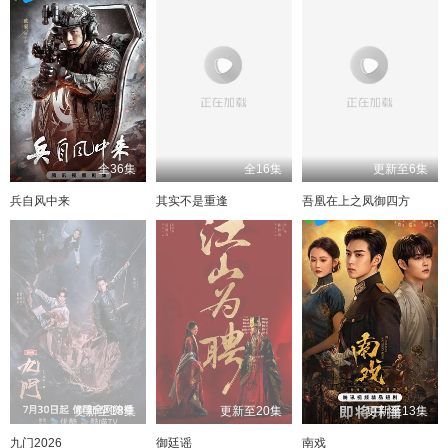
全36集
全16集
更新至6集
兵自风中来
其实不是重逢
吾凰在上之凤御四方
更新至18集
更新至20集
更新至13集
九门2026
御廷谣
南戏