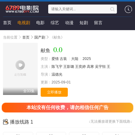
首页
电视剧
电影
综艺
动漫
短剧
留言
当前位置
首页
国产剧
《献鱼》
0.0
献鱼
类型：
爱情
古装
大陆
2025
主演：
陈飞宇
王影璐
王奕婷
高寒
吴宇恒
王
导演：
温德光
更新：
2025-09-01
全33集
立即播放
本站没有任何收费，请勿相信任何广告
播放线路 1
↓无法播放请更换下面线路↓