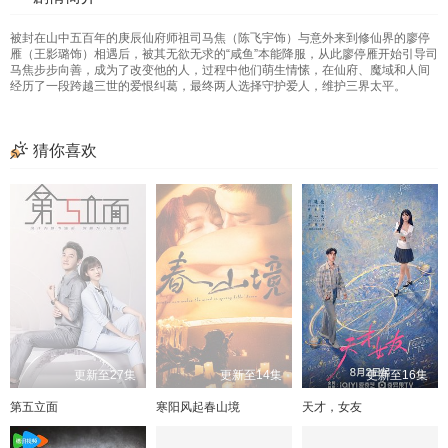
被封在山中五百年的庚辰仙府师祖司马焦（陈飞宇饰）与意外来到修仙界的廖停
雁（王影璐饰）相遇后，被其无欲无求的“咸鱼”本能降服，从此廖停雁开始引导司
马焦步步向善，成为了改变他的人，过程中他们萌生情愫，在仙府、魔域和人间
经历了一段跨越三世的爱恨纠葛，最终两人选择守护爱人，维护三界太平。
猜你喜欢
更新至27集
更新至14集
更新至16集
第五立面
寒阳风起春山境
天才，女友