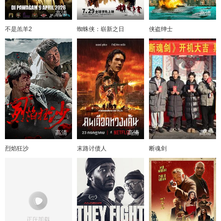
高清
高清
高清
不是羔羊2
蜘蛛侠：崭新之日
侠盗绅士
高清
高清
高清
烈焰狂沙
末路讨债人
断魂剑