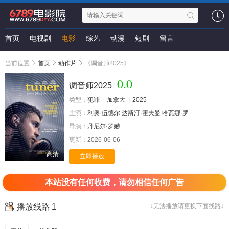
首页
电视剧
电影
综艺
动漫
短剧
留言
当前位置
首页
动作片
《调音师2025》
0.0
调音师2025
类型：
犯罪
加拿大
2025
主演：
利奥·伍德尔
达斯汀·霍夫曼
哈瓦娜·罗
导演：
丹尼尔·罗赫
更新：
2026-06-06
高清
立即播放
本站没有任何收费，请勿相信任何广告
播放线路 1
↓无法播放请更换下面线路↓