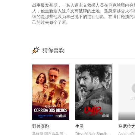
战事爆发初期，一名人道主义救援人员在乌克兰境内突
人，他重新踏入这片支离破碎的土地。孤身穿越交火不
缠的是那些他以为早已抛下的过往阴影。在满目疮痍的
己的过去做个了断。
猜你喜欢
高清
高清
野兽赛跑
生灵
马尼拉
马修斯·阿布雷乌 阿妮塔 阿兹 CamilloBorges HigorCampagnaro P
DivyaM.Nair ShruthyMenon 苏迪普 赛亚米·凯尔 罗尚·马修 维诺