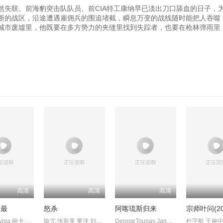
然失联。前海豹突击队队员、前CIA特工康纳早已淡出刀口舔血的日子，
断的战区，沿途遭遇雇佣兵的围追堵截，瞬息万变的战线随时能把人吞噬
城市废墟里，他既要在多方势力的夹缝里找到失踪者，也要在枪林弹雨里
高清
高清
高清
之最
怒杀
阿喀琉斯归来
宗师叶问(20
AshtineOlviga 丽卡·佩拉莱约
喻亢 张新童 董洋 刘珂君
GeorgeTounas JannisSky
杜宇航 王婉