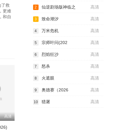
为了救
仙逆剧场版神临之
高清
2
，更难
，和自
致命潮汐
高清
3
万米危机
高清
4
宗师叶问(202
高清
5
烈焰狂沙
高清
6
怒杀
高清
7
火遮眼
高清
8
奥德赛（2026
高清
9
猎屠
高清
10
高清
26)
中