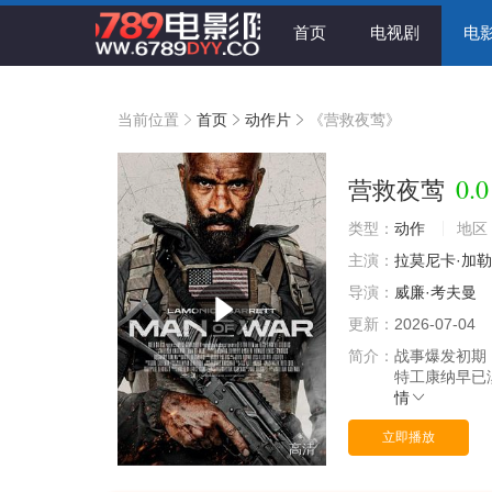
首页
电视剧
电
当前位置
首页
动作片
《营救夜莺》
0.0
营救夜莺
类型：
动作
地区
主演：
拉莫尼卡·加
导演：
威廉·考夫曼
更新：
2026-07-04
简介：
战事爆发初期
特工康纳早已
情
立即播放
高清