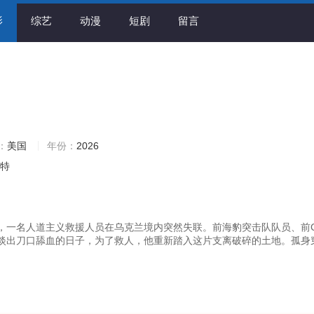
影
综艺
动漫
短剧
留言
：
美国
年份：
2026
勒特
，一名人道主义救援人员在乌克兰境内突然失联。前海豹突击队队员、前C
淡出刀口舔血的日子，为了救人，他重新踏入这片支离破碎的土地。孤身