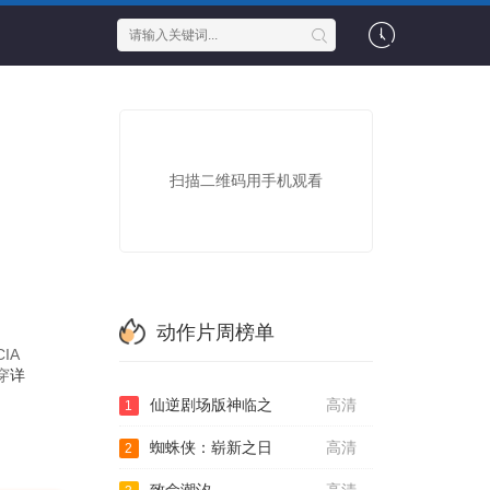
扫描二维码用手机观看
动作片周榜单
IA
穿
详
仙逆剧场版神临之
高清
1
蜘蛛侠：崭新之日
高清
2