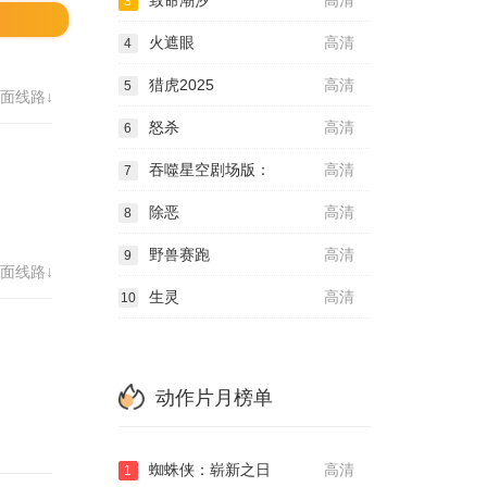
致命潮汐
高清
3
火遮眼
高清
4
猎虎2025
高清
5
面线路↓
怒杀
高清
6
吞噬星空剧场版：
高清
7
除恶
高清
8
野兽赛跑
高清
9
面线路↓
生灵
高清
10
动作片月榜单
蜘蛛侠：崭新之日
高清
1