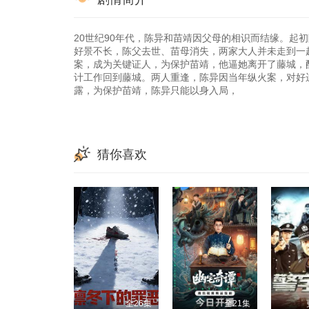
20世纪90年代，陈异和苗靖因父母的相识而结缘。起
好景不长，陈父去世、苗母消失，两家大人并未走到一
案，成为关键证人，为保护苗靖，他逼她离开了藤城，
计工作回到藤城。两人重逢，陈异因当年纵火案，对好
露，为保护苗靖，陈异只能以身入局，
猜你喜欢
全26集
全21集