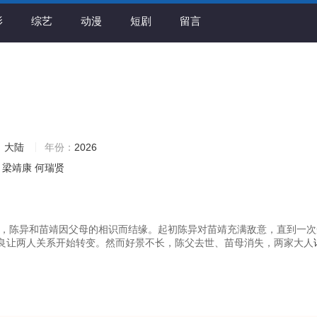
影
综艺
动漫
短剧
留言
：
大陆
年份：
2026
梁靖康
何瑞贤
年代，陈异和苗靖因父母的相识而结缘。起初陈异对苗靖充满敌意，直到一
良让两人关系开始转变。然而好景不长，陈父去世、苗母消失，两家大人