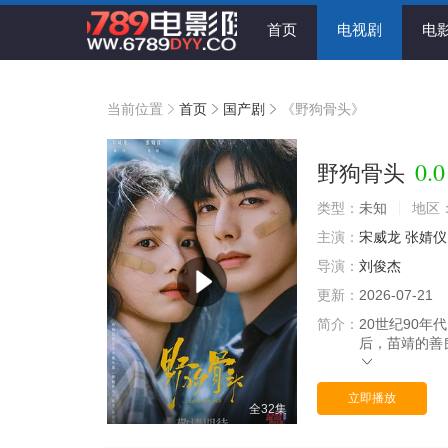
首页
电视剧
电
当前位置
首页
国产剧
《野狗骨头》
0.0
野狗骨头
类型：
未知
地区
主演：
宋威龙
张婧仪
导演：
刘俊杰
更新：
2026-07-21
简介：
20世纪90
后，苗靖的善
立即播放
全32集