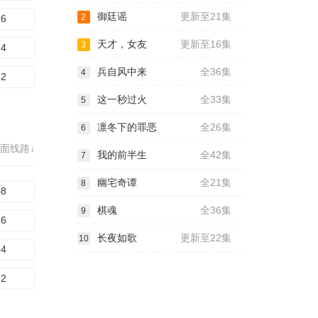
御廷谣
更新至21集
2
16
天才，女友
更新至16集
3
24
兵自风中来
全36集
4
32
这一秒过火
全33集
5
凛冬下的罪恶
全26集
6
面线路↓
我的前半生
全42集
7
幽宅奇谭
全21集
8
08
棋魂
全36集
9
16
长夜如歌
更新至22集
10
24
32