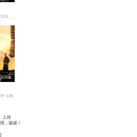
李汶翰 鹤男 李泊文 徐新驰
至26集
郝平 王鸥
、上传
理，谢谢！
图