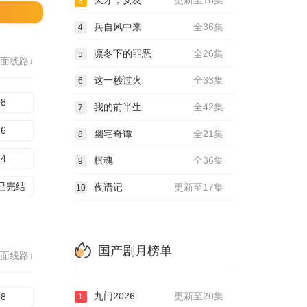
天才，女友
更新至16集
3
兵自风中来
全36集
4
凛冬下的罪恶
全26集
5
面线路↓
这一秒过火
全33集
6
08
我的前半生
全42集
7
16
幽宅奇谭
全21集
8
24
棋魂
全36集
9
集已完结
夜语记
更新至17集
10
国产剧月榜单
面线路↓
九门2026
更新至20集
08
1