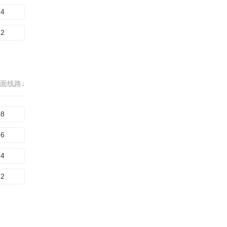
24
32
面线路↓
08
16
24
32