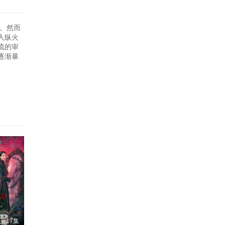
变。然而
入纵火
流的审
逐渐暴
至17集