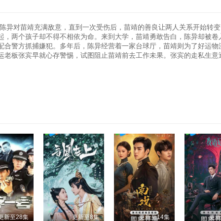
初陈异对苗靖充满敌意，直到一次受伤后，苗靖的善良让两人关系开始转
起，两个孩子却不得不相依为命。来到大学，苗靖勇敢告白，陈异却被卷
配合警方抓捕嫌犯。多年后，陈异经营着一家台球厅，苗靖则为了好运物
运老板张宾早就心存警惕，试图阻止苗靖前去工作未果。张宾的走私生意
更新至28集
更新至8集
更新至14集
更新