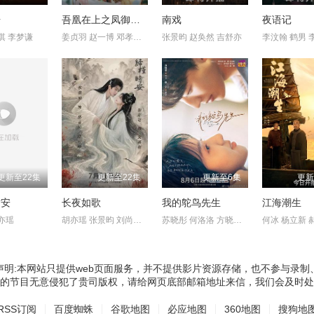
号
吾凰在上之凤御四方
南戏
夜语记
淇 李梦谦
姜贞羽 赵一博 邓孝慈 郝熠然
张景昀 赵奂然 吉舒亦
更新至22集
更新至22集
更新至6集
更新
时安
长夜如歌
我的鸵鸟先生
江海潮生
亦瑶
胡亦瑶 张景昀 刘尚麟 俐乐 汪子夕
苏晓彤 何洛洛 方晓东 王若衫 胡晓龙 贾笑涵
何冰 杨立新 
声明:本网站只提供web页面服务，并不提供影片资源存储，也不参与录制
的节目无意侵犯了贵司版权，请给网页底部邮箱地址来信，我们会及时处
RSS订阅
百度蜘蛛
谷歌地图
必应地图
360地图
搜狗地