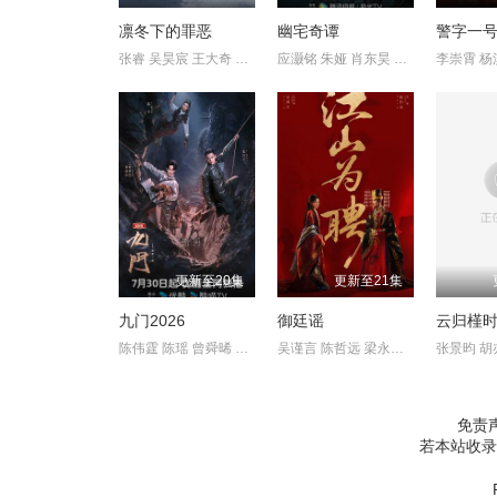
凛冬下的罪恶
幽宅奇谭
警字一
张睿 吴昊宸 王大奇 孙之鸿
应灏铭 朱娅 肖东昊 宋未央
李崇霄 杨
更新至20集
更新至21集
九门2026
御廷谣
云归槿
陈伟霆 陈瑶 曾舜晞 王茂蕾 王奕婷 李乃文 释小龙 应灏铭 季肖冰
吴谨言 陈哲远 梁永棋 赵昭仪 张南 郭品超 盛一伦 吴岱融 黄祖鑫
张景昀 胡
免责
若本站收录