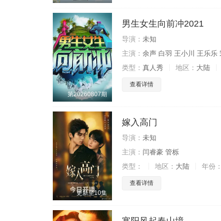
男生女生向前冲2021
导演：
未知
主演：
余声 白羽 王小川 王乐乐
类型：
真人秀
地区：
大陆
查看详情
第20260807期
嫁入高门
导演：
未知
主演：
闫睿豪 管栎
类型：
地区：
大陆
年份
查看详情
更新至10集