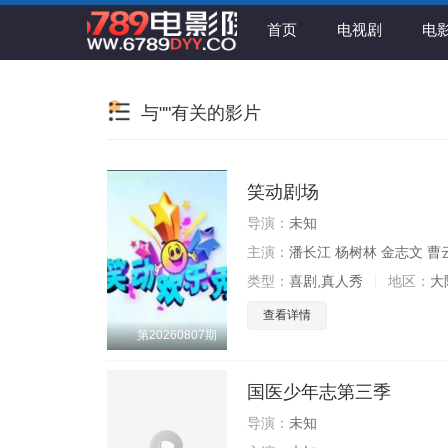
首页
电视剧
电
与""有关的影片
笑动剧场
导演：
未知
主演：
潘长江 杨树林 金志文 曹
类型：
喜剧,真人秀
地区：
大
查看详情
第20260807期
国医少年志第三季
导演：
未知