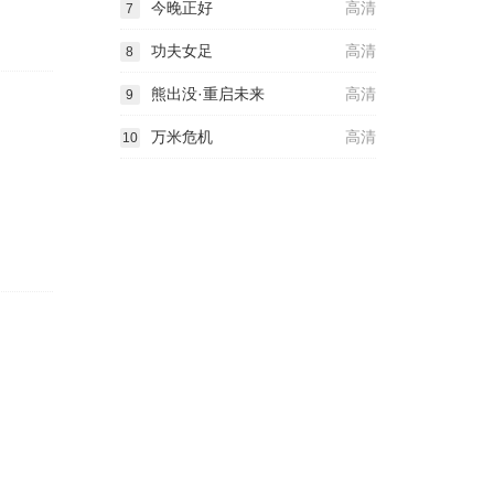
今晚正好
高清
7
功夫女足
高清
8
熊出没·重启未来
高清
9
万米危机
高清
10