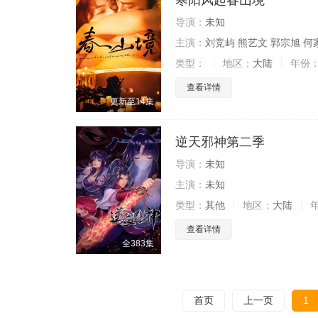
寒阳风起春山境
导演：
未知
主演：
刘竞屿 熊艺文 郭宗旭 何
类型：
地区：
大陆
年份
查看详情
更新至14集
逆天邪神第二季
导演：
未知
主演：
未知
类型：
其他
地区：
大陆
查看详情
全383集
首页
上一页
1