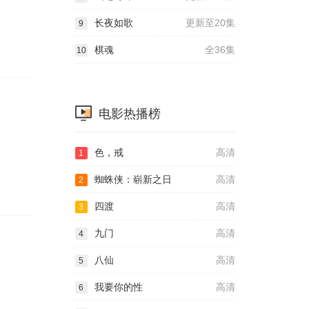
长夜如歌
更新至20集
9
棋魂
全36集
10
电影热播榜
色，戒
高清
1
蜘蛛侠：崭新之日
高清
2
四渡
高清
3
九门
高清
4
八仙
高清
5
我要你的性
高清
6