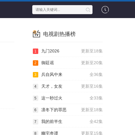
电视剧热播榜
九门2026
更新至18集
1
御廷谣
更新至20集
2
兵自风中来
全36集
3
天才，女友
更新至16集
4
这一秒过火
全33集
5
凛冬下的罪恶
更新至18集
6
我的前半生
全42集
7
幽宅奇谭
更新至15集
8