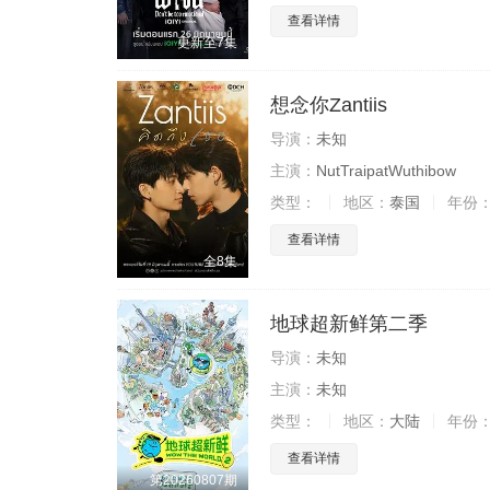
查看详情
更新至7集
想念你Zantiis
导演：
未知
主演：
NutTraipatWuthibow
类型：
地区：
泰国
年份
查看详情
全8集
地球超新鲜第二季
导演：
未知
主演：
未知
类型：
地区：
大陆
年份
查看详情
第20260807期