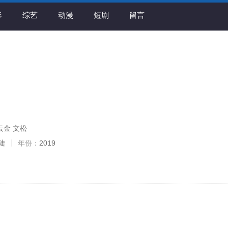
影
综艺
动漫
短剧
留言
云金 文松
陆
年份：
2019