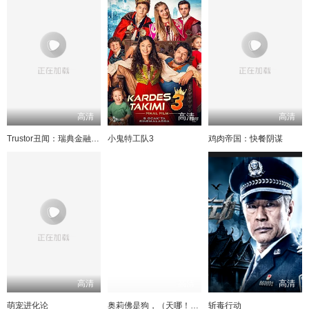
高清
高清
高清
Trustor丑闻：瑞典金融案内幕
小鬼特工队3
鸡肉帝国：快餐阴谋
高清
高清
高清
萌宠进化论
奥莉佛是狗，（天哪！！）这家伙电影版
斩毒行动