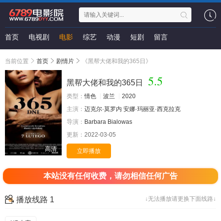
首页
电视剧
电影
综艺
动漫
短剧
留言
当前位置
首页
剧情片
《黑帮大佬和我的365日》
5.5
黑帮大佬和我的365日
类型：
情色
波兰
2020
主演：
迈克尔·莫罗内
安娜·玛丽亚·西克拉克
导演：
Barbara
Bialowas
更新：
2022-03-05
高清
立即播放
本站没有任何收费，请勿相信任何广告
播放线路 1
↓无法播放请更换下面线路↓