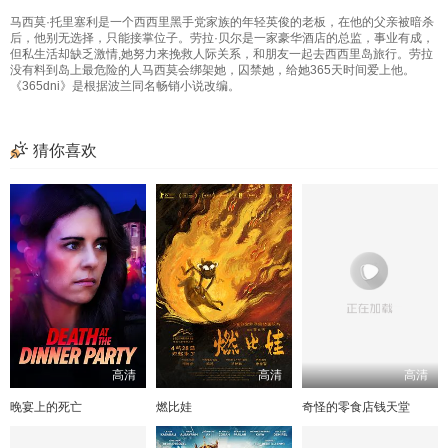
马西莫·托里塞利是一个西西里黑手党家族的年轻英俊的老板，在他的父亲被暗杀
后，他别无选择，只能接掌位子。劳拉·贝尔是一家豪华酒店的总监，事业有成，
但私生活却缺乏激情,她努力来挽救人际关系，和朋友一起去西西里岛旅行。劳拉
没有料到岛上最危险的人马西莫会绑架她，囚禁她，给她365天时间爱上他。
《365dni》是根据波兰同名畅销小说改编。
猜你喜欢
高清
高清
高清
晚宴上的死亡
燃比娃
奇怪的零食店钱天堂