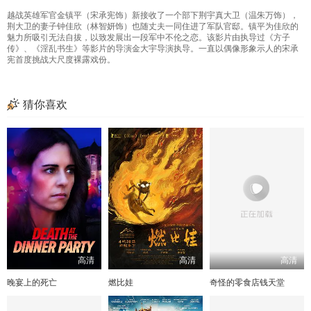
越战英雄军官金镇平（宋承宪饰）新接收了一个部下荆宇真大卫（温朱万饰），
荆大卫的妻子钟佳欣（林智妍饰）也随丈夫一同住进了军队官邸。镇平为佳欣的
魅力所吸引无法自拔，以致发展出一段军中不伦之恋。该影片由执导过《方子
传》、《淫乱书生》等影片的导演金大宇导演执导。一直以偶像形象示人的宋承
宪首度挑战大尺度裸露戏份。
猜你喜欢
高清
高清
高清
晚宴上的死亡
燃比娃
奇怪的零食店钱天堂