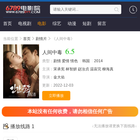
首页
电视剧
电影
综艺
动漫
短剧
留言
当前位置
首页
剧情片
《人间中毒》
6.5
人间中毒
类型：
剧情
爱情
情色
韩国
2014
主演：
宋承宪
林智妍
赵汝贞
温宙完
柳海真
导演：
金大佑
更新：
2022-12-03
高清
立即播放
本站没有任何收费，请勿相信任何广告
播放线路 1
↓无法播放请更换下面线路↓