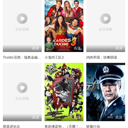
高清
高清
高清
Trustor丑闻：瑞典金融案内幕
小鬼特工队3
鸡肉帝国：快餐阴谋
高清
高清
高清
萌宠进化论
奥莉佛是狗，（天哪！！）这家伙电影版
斩毒行动