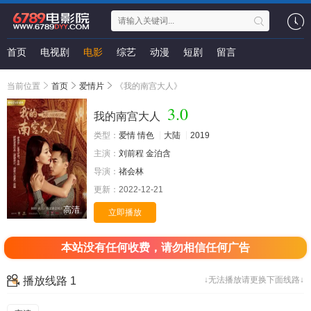
首页
电视剧
电影
综艺
动漫
短剧
留言
当前位置
首页
爱情片
《我的南宫大人》
3.0
我的南宫大人
类型：
爱情
情色
大陆
2019
主演：
刘前程
金泊含
导演：
禇会林
更新：
2022-12-21
高清
立即播放
本站没有任何收费，请勿相信任何广告
播放线路 1
↓无法播放请更换下面线路↓