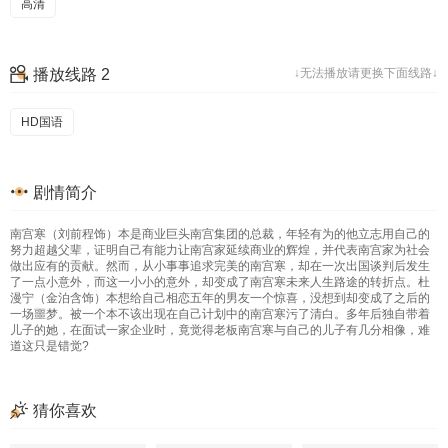
高清
播放线路 2
↓无法播放请更换下面线路↓
HD国语
剧情简介
南宫寒（刘前程饰）本是商业巨头南宫集团的总裁，年轻有为的他立志用自己的
努力超越父辈，证明自己有能力让南宫家延续商业的辉煌，并代表南宫家为社会
做出应有的贡献。然而，从小事事追求完美的南宫寒，却在一次出国谈判后发生
了一点小意外，而这一小小的意外，却变成了南宫寒未来人生路途的转折点。杜
漫宁（金泊含饰）本想给自己相恋五年的男友一个惊喜，没想到却变成了之后的
一场噩梦。被一个本不该出现在自己计划中的南宫寒污了清白。多年后独自带着
儿子的她，在面试一家企业时，竟觉得老板南宫寒与自己的儿子有几分相像，难
道这只是错觉?
猜你喜欢