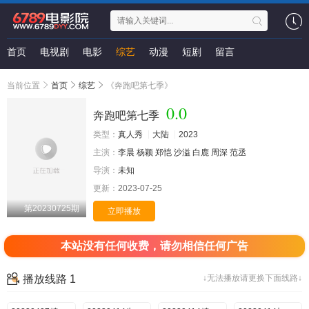
首页
电视剧
电影
综艺
动漫
短剧
留言
当前位置
首页
综艺
《奔跑吧第七季》
0.0
奔跑吧第七季
类型：
真人秀
大陆
2023
主演：
李晨
杨颖
郑恺
沙溢
白鹿
周深
范丞
导演：
未知
更新：
2023-07-25
第20230725期
立即播放
本站没有任何收费，请勿相信任何广告
播放线路 1
↓无法播放请更换下面线路↓