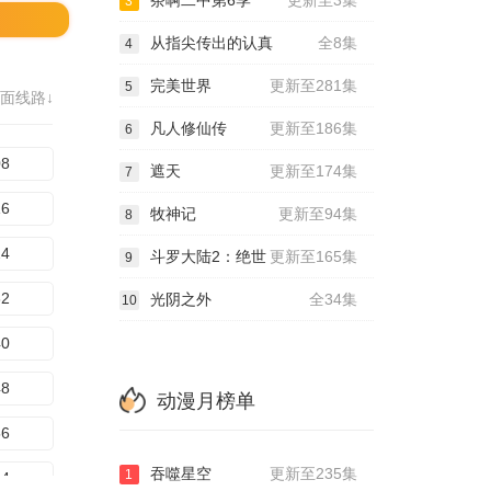
茶啊二中第6季
更新至3集
3
从指尖传出的认真
全8集
4
完美世界
更新至281集
5
面线路↓
凡人修仙传
更新至186集
6
08
遮天
更新至174集
7
16
牧神记
更新至94集
8
24
斗罗大陆2：绝世
更新至165集
9
32
光阴之外
全34集
10
40
48
动漫月榜单
56
吞噬星空
更新至235集
1
64