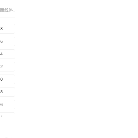
72
面线路↓
80
88
08
16
24
32
40
48
56
64
72