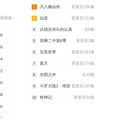
凡人修仙传
更新至186集
2
72
面线路↓
仙逆
更新至152集
3
80
从指尖传出的认真
全8集
4
88
08
茶啊二中第6季
更新至3集
5
16
完美世界
更新至281集
6
24
遮天
更新至174集
7
32
光阴之外
全34集
8
40
斗罗大陆2：绝世
更新至165集
9
48
牧神记
更新至94集
10
56
64