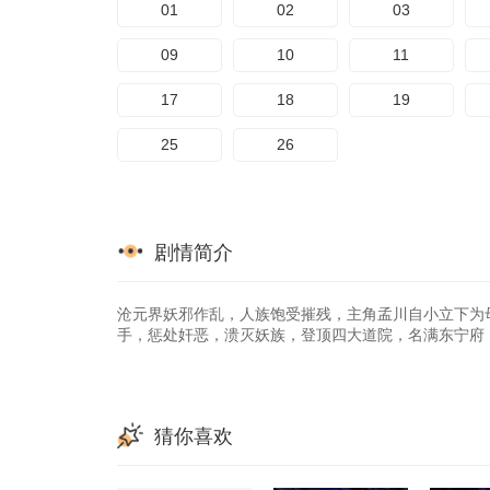
01
02
03
89
09
10
11
17
18
19
25
26
剧情简介
沧元界妖邪作乱，人族饱受摧残，主角孟川自小立下为
手，惩处奸恶，溃灭妖族，登顶四大道院，名满东宁府
猜你喜欢