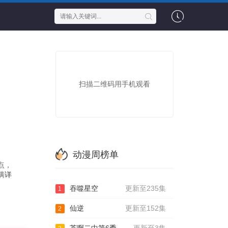
扫描二维码用手机观看
动漫周榜单
点，
满
详
吞噬星空
更新至235集
1
仙逆
更新至152集
2