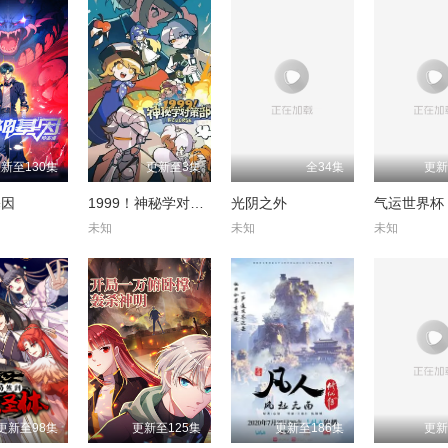
新至130集
更新至3集
全34集
更新
基因
1999！神秘学对策部英语
光阴之外
未知
未知
未知
更新至98集
更新至125集
更新至186集
更新