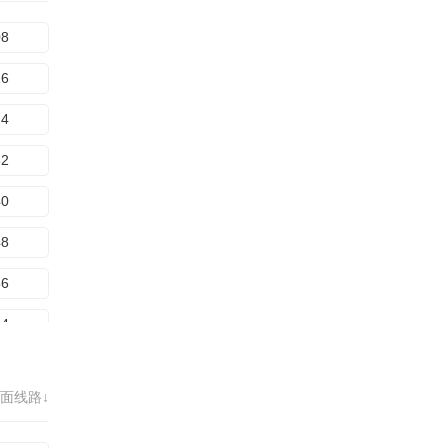
88
08
16
24
32
40
48
56
64
72
面线路↓
80
88