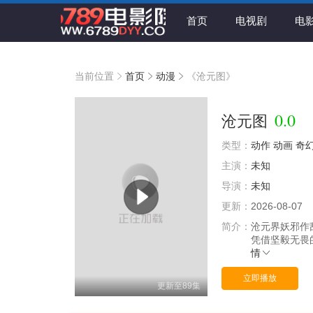
首页
电视剧
电
当前位置
首页
动漫
《沧元图》
0.0
沧元图
类型：
动作
动画
奇
主演：
未知
导演：
未知
更新：
2026-08-07
简介：
沧元界妖邪作
凭借坚毅无畏
情
立即播放
更新至89集