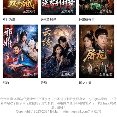
全集完结
全集完结
全集完结
双世为凰
送君别时梦
神眼破奇局
全集完结
全集完结
全集完结
邪鼎
云绣
屠龙：策
免责声明:本网站只提供web页面服务，并不提供影片资源存储，也不参与录制、上传
若本站收录的节目无意侵犯了贵司版权，请给网页底部邮箱地址来信，我们会及时处
理，谢谢！
Copyright © 2023-2024 E-Mail：admin#gmail.com(#换成@)