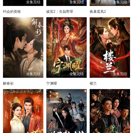
全集完结
全集完结
全集完结
约会的资格
破茧2：生如野草
换巢鸾凤2
全集完结
全集完结
全集完结
解春衫
宁渊曜
楼兰