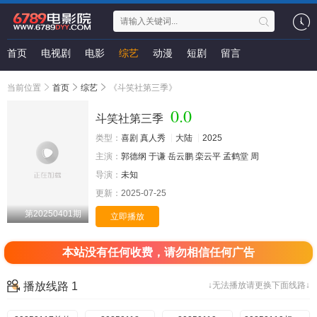
首页
电视剧
电影
综艺
动漫
短剧
留言
当前位置
首页
综艺
《斗笑社第三季》
0.0
斗笑社第三季
类型：
喜剧
真人秀
大陆
2025
主演：
郭德纲
于谦
岳云鹏
栾云平
孟鹤堂
周
导演：
未知
更新：
2025-07-25
第20250401期
立即播放
本站没有任何收费，请勿相信任何广告
播放线路 1
↓无法播放请更换下面线路↓