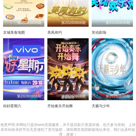
第20260808期
第20260808期
第20260808期
京城美食地图
美凤有约
笑动剧场
第20260808期
第20260808期
第20260808期
你好星期六
开始奏乐开始舞
天籁与少年
免责声明:本网站只提供web页面服务，并不提供影片资源存储，也不参与录制、上传
若本站收录的节目无意侵犯了贵司版权，请给网页底部邮箱地址来信，我们会及时处
理，谢谢！