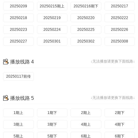
20250315上
20250209
20250215期上
20250316下
20250317加更
20250216期下
20250217
20250318营业中
20250218
20250319全记录
20250322上
20250219
20250323下
20250220
20250222
20250324收官特辑
20250324加更
20250223
20250224
20250325营业中
20250225
20250326全记录
20250226
20250327相爱相杀特辑
20250227
20250328高燃特辑
20250301
20250329相声大会
20250302
20250331机智过人特辑
20250308
20250309
20250309期纯享版
20250310
20250315
播放线路 4
↓无法播放请更换下面线路↓
20250316
20250322
20250323
20250324
20250117前传
20250325
20250326
20250327
20250329
播放线路 5
↓无法播放请更换下面线路↓
1期上
1期下
2期上
2期下
3期上
3期下
4期上
4期下
5期上
5期下
6期上
6期下