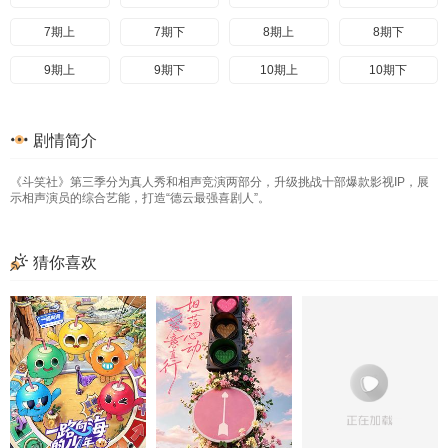
7期上
7期下
8期上
8期下
9期上
9期下
10期上
10期下
剧情简介
《斗笑社》第三季分为真人秀和相声竞演两部分，升级挑战十部爆款影视IP，展
示相声演员的综合艺能，打造“德云最强喜剧人”。
猜你喜欢