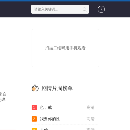
扫描二维码用手机观看
剧情片周榜单
来自
化
详
色，戒
高清
1
我要你的性
高清
2