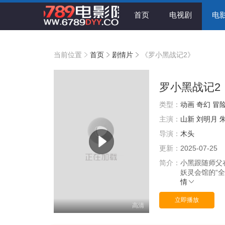
首页
电视剧
电
当前位置
首页
剧情片
《罗小黑战记2》
罗小黑战记2
类型：
动画
奇幻
冒
主演：
山新
刘明月
导演：
木头
更新：
2025-07-25
简介：
小黑跟随师父
妖灵会馆的“
情
立即播放
高清