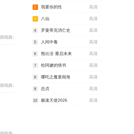
我要你的性
高清
2
八仙
高清
3
罗曼蒂克消亡史
高清
4
面线路↓
人间中毒
高清
5
熊出没·重启未来
高清
6
给阿嬷的情书
高清
7
哪吒之魔童闹海
高清
8
面线路↓
忠贞
高清
9
极速天使2026
高清
10
面线路↓