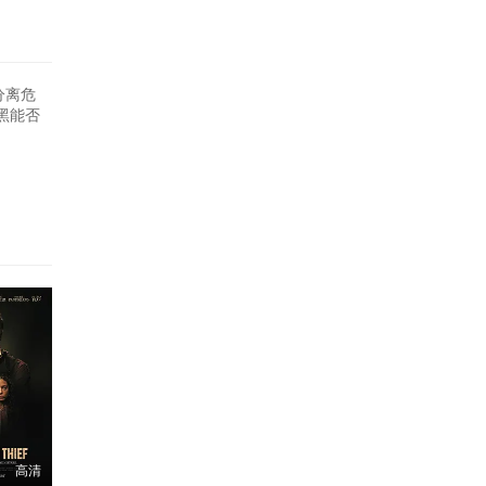
分离危
黑能否
高清