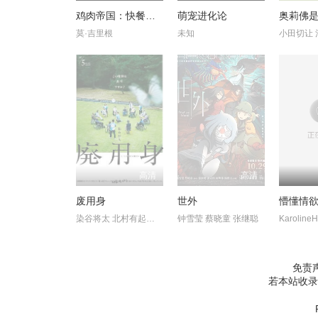
鸡肉帝国：快餐阴谋
萌宠进化论
莫·吉里根
未知
高清
高清
废用身
世外
懵懂情
染谷将太 北村有起哉 泷内公美
钟雪莹 蔡晓童 张继聪
Karoline
免责
若本站收录