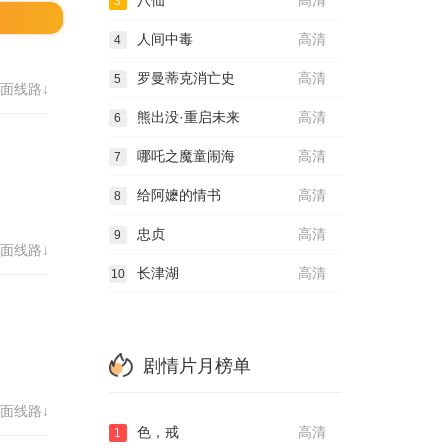
八仙
高清
3
人间中毒
高清
4
罗曼蒂克消亡史
高清
5
面线路↓
熊出没·重启未来
高清
6
哪吒之魔童闹海
高清
7
给阿嬷的情书
高清
8
忠贞
高清
9
面线路↓
长津湖
高清
10
剧情片月榜单
面线路↓
色，戒
高清
1