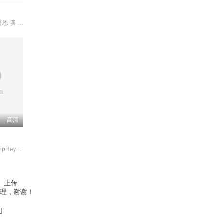
麦肯吉·弗依 肖恩·宾 奥德娅·拉什
高清
约翰·厄尔利 KipReynolds
、上传
理，谢谢！
图