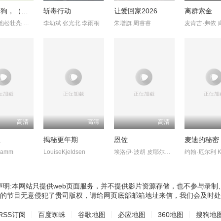
奥莉佛是狗，（天哪！！）这家伙电影版
斩毒行动
让爱回家2026
离群索金
小田切让 池松壮亮 麻生久美子
李幼斌 张光北 李雨桐
朱增旗 周睿睿
高清
高清
高清
欲
揭秘更年期
恩佐
麦迪的秘密
Hamm
LouiseKjeldsen
埃洛伊·波胡 皮耶尔弗兰切斯科
声明:本网站只提供web页面服务，并不提供影片资源存储，也不参与录制
的节目无意侵犯了贵司版权，请给网页底部邮箱地址来信，我们会及时处
RSS订阅
百度蜘蛛
谷歌地图
必应地图
360地图
搜狗地