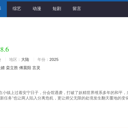
影
综艺
动漫
短剧
留言
8.6
险
地区：
大陆
年份：
2025
朱婧
栾立胜
傅晨阳
言灵
在小镇上过着安宁日子，分会馆遇袭，打破了妖精世界维系多年的和平，
全新任务”也让两人陷入分离危机，更让师父无限的处境发生翻天覆地的变