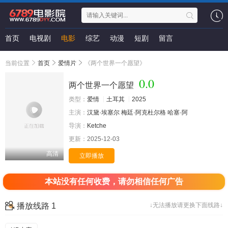
首页
电视剧
电影
综艺
动漫
短剧
留言
当前位置
首页
爱情片
《两个世界一个愿望》
0.0
两个世界一个愿望
类型：
爱情
土耳其
2025
主演：
汉黛·埃塞尔
梅廷·阿克杜尔格
哈塞·阿
导演：
Ketche
更新：
2025-12-03
高清
立即播放
本站没有任何收费，请勿相信任何广告
播放线路 1
↓无法播放请更换下面线路↓