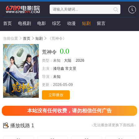
首页
电视剧
电影
综艺
动漫
短剧
留言
当前位置
首页
短剧
《荒神令》
0.0
荒神令
类型：
未知
大陆
2026
主演：
漆培鑫
常文景
导演：
未知
更新：
2026-05-09
全集完结
立即播放
本站没有任何收费，请勿相信任何广告
播放线路 1
↓无法播放请更换下面线路↓