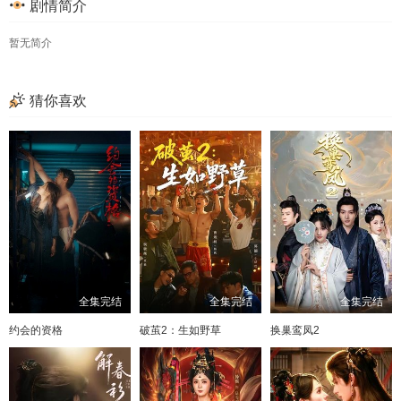
剧情简介
49
50
51
52
暂无简介
53
54
55
56
57
58
59
60
猜你喜欢
全集完结
全集完结
全集完结
约会的资格
破茧2：生如野草
换巢鸾凤2