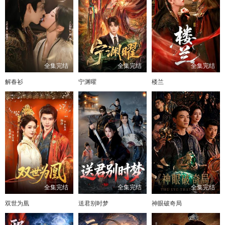
全集完结
全集完结
全集完结
解春衫
宁渊曜
楼兰
全集完结
全集完结
全集完结
双世为凰
送君别时梦
神眼破奇局