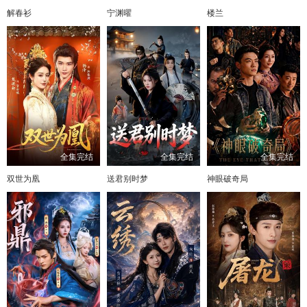
解春衫
宁渊曜
楼兰
全集完结
全集完结
全集完结
双世为凰
送君别时梦
神眼破奇局