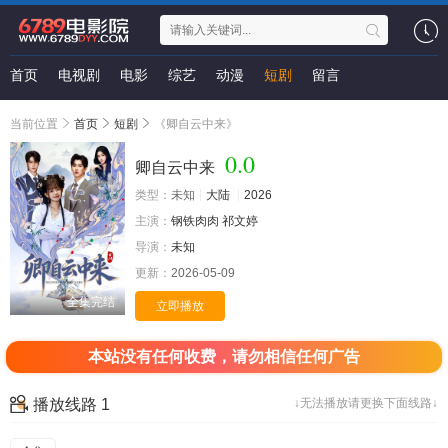
首页
电视剧
电影
综艺
动漫
短剧
留言
当前位置
首页
短剧
《卿自云中来》
0.0
卿自云中来
类型：
未知
大陆
2026
主演：
钢铁肉肉
祁文婷
导演：
未知
更新：
2026-05-09
全集完结
立即播放
本站没有任何收费，请勿相信任何广告
播放线路 1
↓无法播放请更换下面线路↓