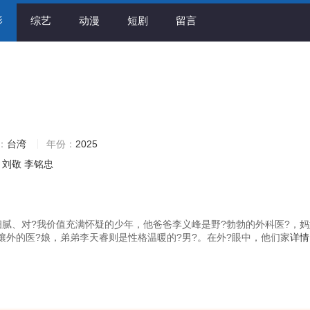
影
综艺
动漫
短剧
留言
：
台湾
年份：
2025
刘敬
李铭忠
细腻、对?我价值充满怀疑的少年，他爸爸李义峰是野?勃勃的外科医?，
攘外的医?娘，弟弟李天睿则是性格温暖的?男?。在外?眼中，他们家
详情