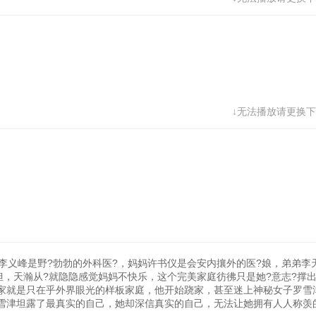
↓无法播放请更换下
李义峰是野?勃勃的外科医?，妈妈许书仪是会安内攘外的医?娘，弟弟李
但，天瀚从?就隐隐感觉妈妈不快乐，这个完美家庭彷彿只是她?意志?撑
家就是只在乎外界眼光的样板家庭，他开始跷家，甚至迷上神秘女子罗雪
雪津坦露了最真实的自己，她却深信真实的自己，无法让她拥有人人称羡