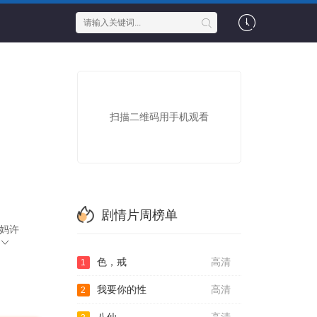
扫描二维码用手机观看
剧情片周榜单
妈妈许
色，戒
高清
1
我要你的性
高清
2