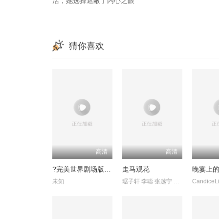
活，她选择遮蔽了内心之眼
猜你喜欢
高清
高清
?完美世界剧场版九劫焚天?
走马观花
晚宴上
未知
琚子轩 李聪 张越宁 高深