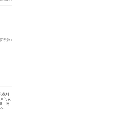
面线路↓
天睿则
出来的表
津。与
的生