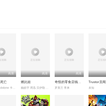
高清
高清
高清
的死亡
燃比娃
奇怪的零食店钱天堂
CandiceLidstone 卡梅伦·布罗德 马克·戴 EdenBroda BryceWynte
杨皓宇 周迅 贝伊勒 康春雷
罗美兰 李来
未知