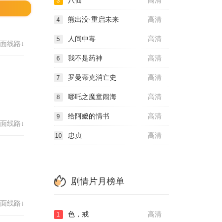
八仙
高清
3
熊出没·重启未来
高清
4
人间中毒
高清
5
面线路↓
我不是药神
高清
6
罗曼蒂克消亡史
高清
7
哪吒之魔童闹海
高清
8
给阿嬷的情书
高清
9
面线路↓
忠贞
高清
10
剧情片月榜单
面线路↓
色，戒
高清
1