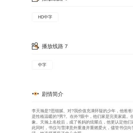
HD中字
播放线路 7
中字
剧情简介
李天瀚是?思细腻、对?我价值充满怀疑的少年，他爸爸
是性格温暖的?男?。在外?眼中，他们家是完美家庭。
象。天瀚上名校后，成了爸妈的炫耀点，他更认定他们
此同时，书仪与雪津意外重逢并重燃爱火，儘管书仪向