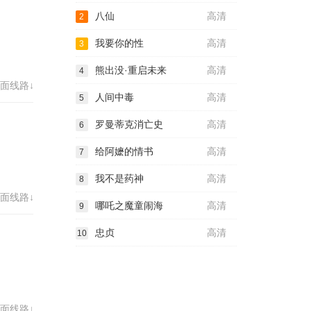
八仙
高清
2
我要你的性
高清
3
熊出没·重启未来
高清
4
面线路↓
人间中毒
高清
5
罗曼蒂克消亡史
高清
6
给阿嬷的情书
高清
7
我不是药神
高清
8
面线路↓
哪吒之魔童闹海
高清
9
忠贞
高清
10
面线路↓