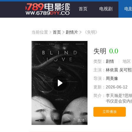
首页
电视剧
电
当前位置
首页
剧情片
《失明》
0.0
失明
类型：
剧情
地区
主演：
林依晨
吴可熙
导演：
周美豫
更新：
2026-06-12
简介：
李天瀚是?思
书仪是会安内
立即播放
高清