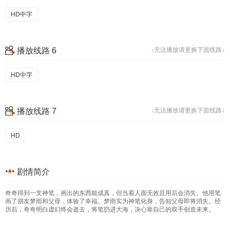
HD中字
播放线路 6
↓无法播放请更换下面线路↓
HD中字
播放线路 7
↓无法播放请更换下面线路↓
HD
剧情简介
奇奇得到一支神笔，画出的东西能成真，但当着人面无效且用后会消失。他用笔
画了朋友梦雨和父母，体验了幸福。梦雨实为神笔化身，告知父母即将消失。经
历后，奇奇明白虚幻终会逝去，将笔扔进大海，决心靠自己的双手创造未来。