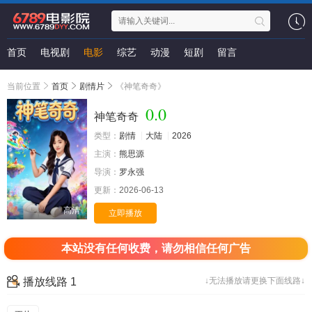
首页
电视剧
电影
综艺
动漫
短剧
留言
当前位置
首页
剧情片
《神笔奇奇》
0.0
神笔奇奇
类型：
剧情
大陆
2026
主演：
熊思源
导演：
罗永强
更新：
2026-06-13
高清
立即播放
本站没有任何收费，请勿相信任何广告
播放线路 1
↓无法播放请更换下面线路↓