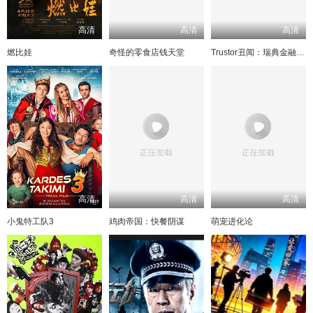
高清
高清
高清
燃比娃
奇怪的零食店钱天堂
Trustor丑闻：瑞典金融案内幕
高清
高清
高清
小鬼特工队3
鸡肉帝国：快餐阴谋
萌宠进化论