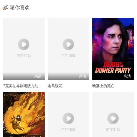
猜你喜欢
高清
高清
高清
?完美世界剧场版九劫焚天?
走马观花
晚宴上的死亡