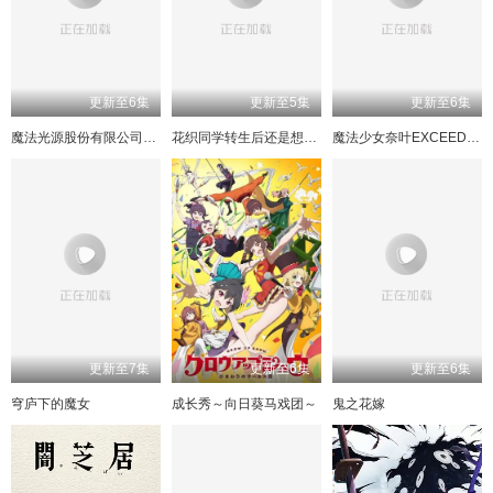
更新至6集
更新至5集
更新至6集
魔法光源股份有限公司第二季
花织同学转生后还是想干架
魔法少女奈叶EXCEEDSGunBlazeVengeance
更新至7集
更新至6集
更新至6集
穹庐下的魔女
成长秀～向日葵马戏团～
鬼之花嫁