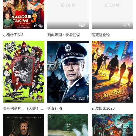
高清
高清
高清
小鬼特工队3
鸡肉帝国：快餐阴谋
萌宠进化论
高清
高清
高清
奥莉佛是狗，（天哪！！）这家伙电影版
斩毒行动
让爱回家2026