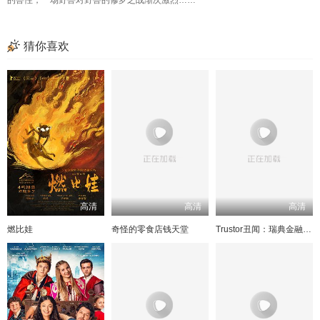
的兽性，一场野兽对野兽的修罗之战渐次激烈……
猜你喜欢
高清
高清
高清
燃比娃
奇怪的零食店钱天堂
Trustor丑闻：瑞典金融案内幕