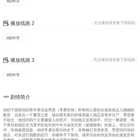
HD中字
播放线路 2
↓无法播放请更换下面线路↓
HD中字
播放线路 3
↓无法播放请更换下面线路↓
HD中字
剧情简介
供职于国情局的青年警员金秀贤（李秉宪饰）即将和心爱的女孩珠燕走入婚姻的
殿堂，但是在一个飘雪之夜，独自驱车夜归的珠燕被人残忍杀害并分尸。秀贤痛
不欲生，他找到四个主要嫌疑人的照片，开始独立追查凶手。经过一番调查，终
于将目标锁定在为某学院包车的中年大叔张京哲（崔岷植饰）的身上。张生活坎
坷，性格极度扭曲，他经常袭击夜归的女子，并将她们无情杀害。秀贤找到张的
据点，对其进行残酷的惩罚，却最终手下留情。侥幸活命的张反而由此激发所有