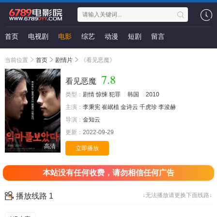
首页
电视剧
电影
综艺
动漫
短剧
留言
当前位置
首页
剧情片
《看见恶魔》
7.8
看见恶魔
类型：
剧情
惊悚
犯罪
韩国
2010
主演：
李秉宪
崔岷植
金诗云
千虎珍
李浚赫
导演：
金知云
更新：
2022-09-29
高清
立即播放
本站没有任何收费，请勿相信任何广告
播放线路 1
↓无法播放请更换下面线路↓