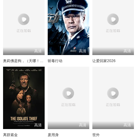
高清
高清
高清
奥莉佛是狗，（天哪！！）这家伙电影版
斩毒行动
让爱回家2026
高清
高清
高清
离群索金
废用身
世外