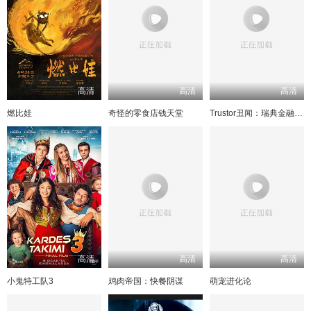
高清
高清
高清
燃比娃
奇怪的零食店钱天堂
Trustor丑闻：瑞典金融案内幕
高清
高清
高清
小鬼特工队3
鸡肉帝国：快餐阴谋
萌宠进化论