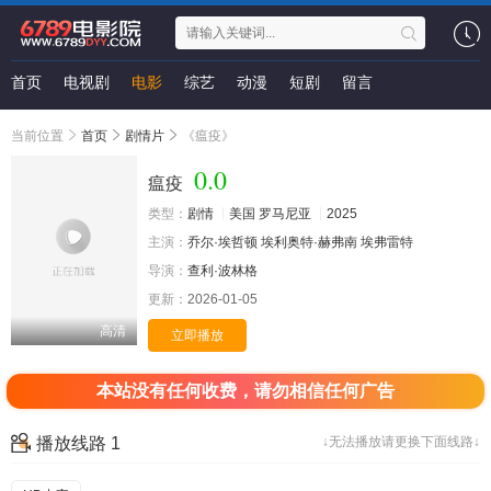
首页
电视剧
电影
综艺
动漫
短剧
留言
当前位置
首页
剧情片
《瘟疫》
0.0
瘟疫
类型：
剧情
美国
罗马尼亚
2025
主演：
乔尔·埃哲顿
埃利奥特·赫弗南
埃弗雷特
导演：
查利·波林格
更新：
2026-01-05
高清
立即播放
本站没有任何收费，请勿相信任何广告
播放线路 1
↓无法播放请更换下面线路↓