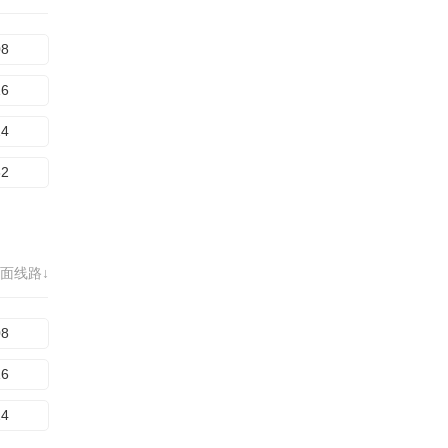
08
16
24
32
面线路↓
08
16
24