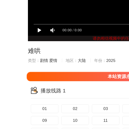
请勿相信视频中的任
难哄
类型：
剧情
爱情
地区：
大陆
年份：
2025
本站资源永
播放线路 1
01
02
03
09
10
11