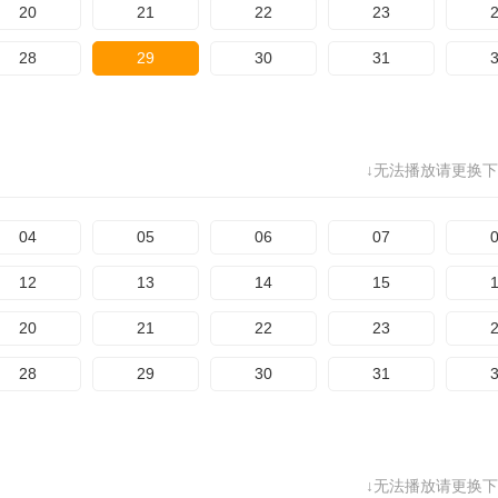
20
21
22
23
28
29
30
31
↓无法播放请更换下
04
05
06
07
12
13
14
15
20
21
22
23
28
29
30
31
↓无法播放请更换下