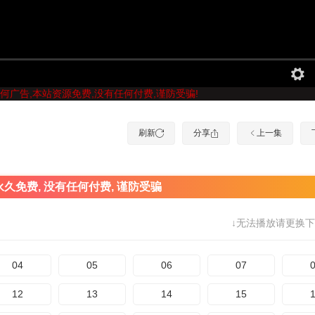
何广告,本站资源免费,没有任何付费,谨防受骗!
刷新
分享
上一集
久免费, 没有任何付费, 谨防受骗
↓无法播放请更换下
04
05
06
07
12
13
14
15