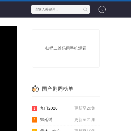
扫描二维码用手机观看
国产剧周榜单
九门2026
更新至20集
1
御廷谣
更新至21集
2