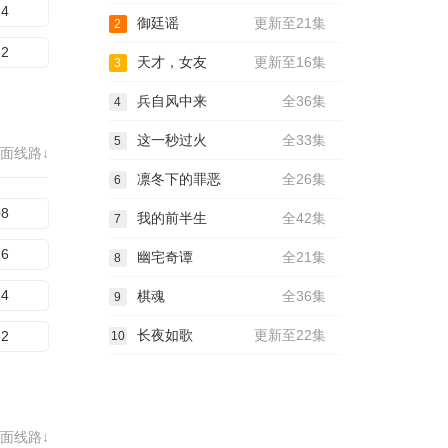
24
御廷谣
更新至21集
2
32
天才，女友
更新至16集
3
兵自风中来
全36集
4
这一秒过火
全33集
5
面线路↓
凛冬下的罪恶
全26集
6
08
我的前半生
全42集
7
16
幽宅奇谭
全21集
8
24
棋魂
全36集
9
长夜如歌
更新至22集
32
10
面线路↓