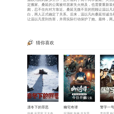
定搬家。桑延的公寓被邻居家失火殃及，也需要重新装
阂，忍不住向对方靠近。桑延无微不至的照顾让温以凡
白，两人正式确定了关系。后来，温以凡向桑延坦诚当
让温以凡受到伤害，并用实际行动保护了她。最终，两
猜你喜欢
全26集
全21集
凛冬下的罪恶
幽宅奇谭
警字一
张睿 吴昊宸 王大奇 孙之鸿
应灏铭 朱娅 肖东昊 宋未央
李崇霄 杨