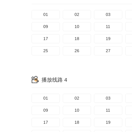
01
02
03
09
10
11
17
18
19
25
26
27
播放线路 4
01
02
03
09
10
11
17
18
19