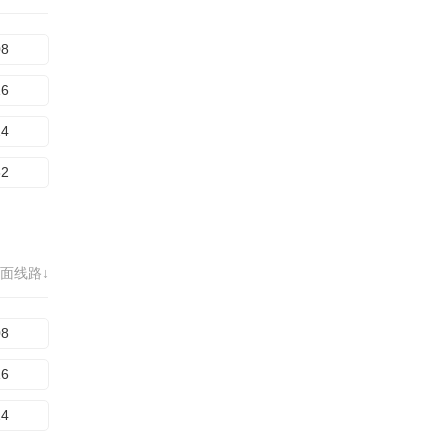
08
16
24
32
面线路↓
08
16
24