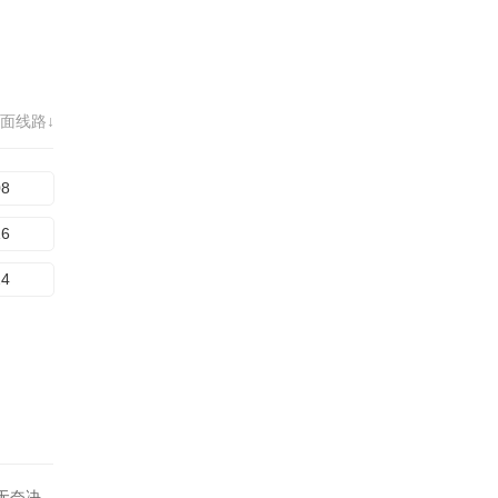
面线路↓
08
16
24
无奈决