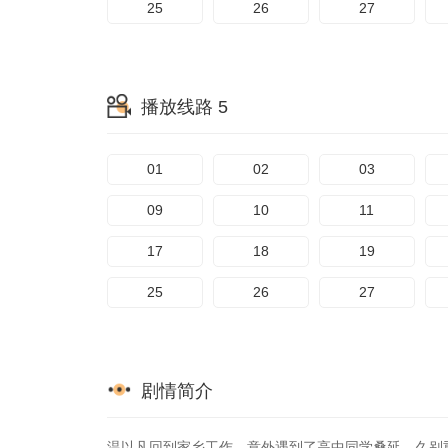
25
26
27
播放线路 5
01
02
03
09
10
11
17
18
19
25
26
27
剧情简介
温以凡回到家乡工作，意外遇到了高中同学桑延。久别