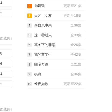
24
御廷谣
更新至21集
2
32
天才，女友
更新至18集
3
兵自风中来
全36集
4
这一秒过火
全33集
5
面线路↓
凛冬下的罪恶
全26集
6
08
我的前半生
全42集
7
16
幽宅奇谭
全21集
8
24
棋魂
全36集
9
长夜如歌
更新至22集
32
10
面线路↓