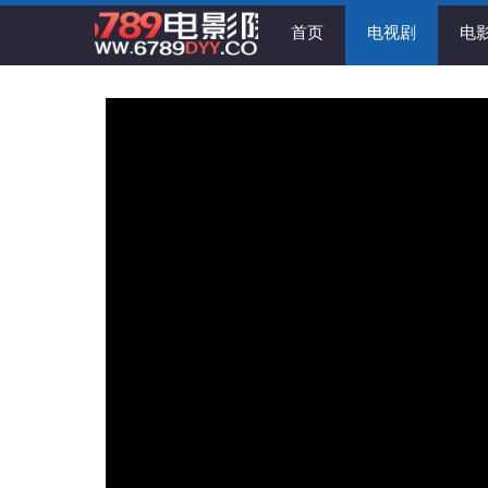
首页
电视剧
电