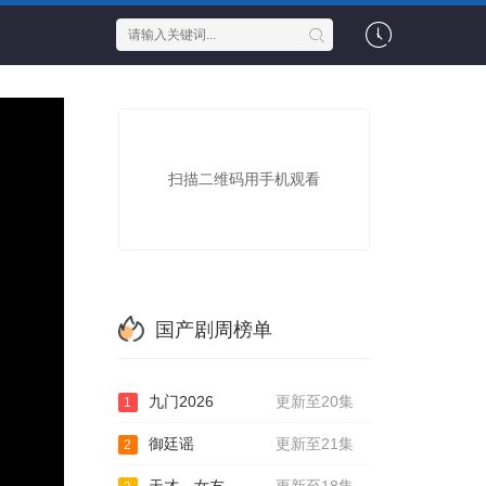
扫描二维码用手机观看
国产剧周榜单
九门2026
更新至20集
1
御廷谣
更新至21集
2