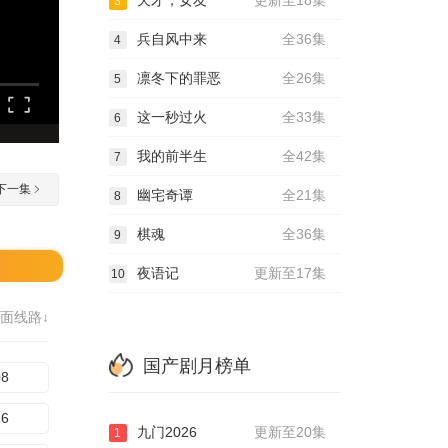
天才，女友
更新至18集
3
兵自风中来
全36集
4
凛冬下的罪恶
全26集
5
这一秒过火
全33集
6
我的前半生
全42集
7
下一集
幽宅奇谭
全21集
8
棋魂
全36集
9
夜语记
更新至17集
10
面线路↓
国产剧月榜单
08
16
九门2026
更新至20集
1