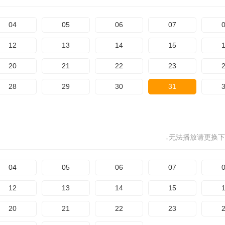
04
05
06
07
12
13
14
15
20
21
22
23
28
29
30
31
↓无法播放请更换下
04
05
06
07
12
13
14
15
20
21
22
23