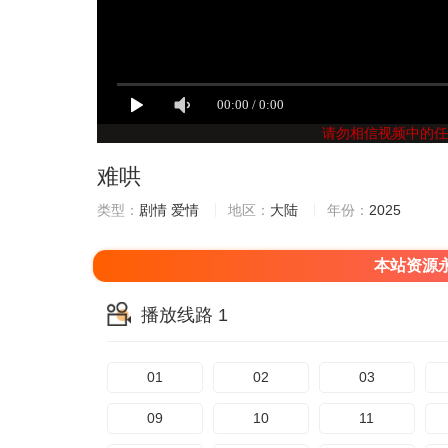
请勿相信视频中的任
难哄
类型：
剧情
爱情
地区：
大陆
年份：
2025
本站资源永
播放线路 1
01
02
03
09
10
11