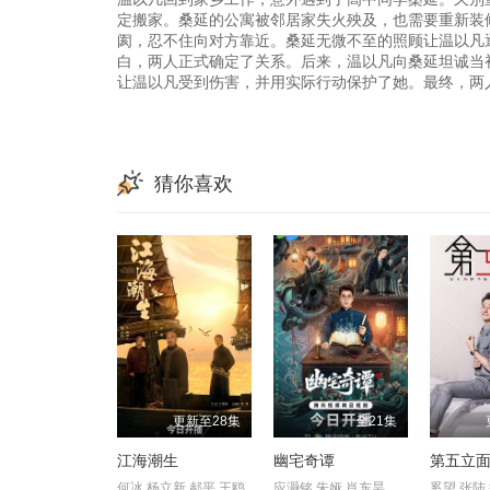
定搬家。桑延的公寓被邻居家失火殃及，也需要重新装
阂，忍不住向对方靠近。桑延无微不至的照顾让温以凡
白，两人正式确定了关系。后来，温以凡向桑延坦诚当
让温以凡受到伤害，并用实际行动保护了她。最终，两
猜你喜欢
更新至28集
全21集
江海潮生
幽宅奇谭
第五立
何冰 杨立新 郝平 王鸥
应灏铭 朱娅 肖东昊 宋未央