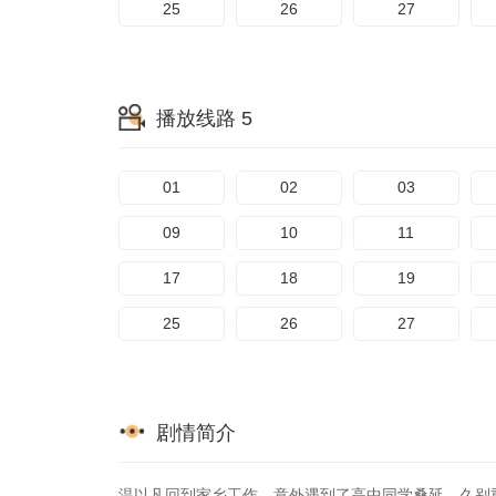
25
26
27
播放线路 5
01
02
03
09
10
11
17
18
19
25
26
27
剧情简介
温以凡回到家乡工作，意外遇到了高中同学桑延。久别