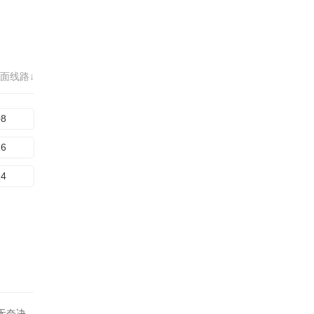
面线路↓
08
16
24
无奈决