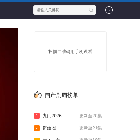
扫描二维码用手机观看
国产剧周榜单
九门2026
更新至20集
1
御廷谣
更新至21集
2